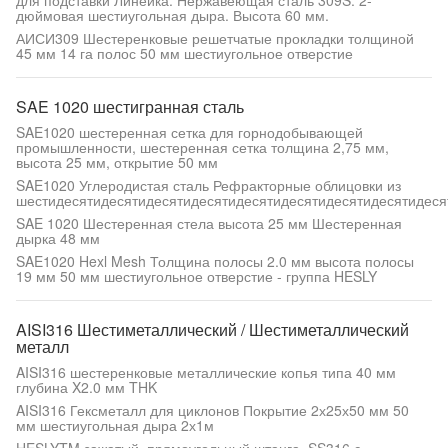
для подставки Линейка. Нержавеющая сталь 309S. 2-
дюймовая шестиугольная дыра. Высота 60 мм.
АИСИ309 Шестеренковые решетчатые прокладки толщиной
45 мм 14 га полос 50 мм шестиугольное отверстие
SAE 1020 шестигранная сталь
SAE1020 шестеренная сетка для горнодобывающей
промышленности, шестеренная сетка толщина 2,75 мм,
высота 25 мм, открытие 50 мм
SAE1020 Углеродистая сталь Рефракторные облицовки из
шестидесятидесятидесятидесятидесятидесятидесятидесятидеся
SAE 1020 Шестеренная стела высота 25 мм Шестеренная
дырка 48 мм
SAE1020 Hexl Mesh Толщина полосы 2.0 мм высота полосы
19 мм 50 мм шестиугольное отверстие - группа HESLY
AISI316 Шестиметаллический / Шестиметаллический
металл
AISI316 шестеренковые металлические копья типа 40 мм
глубина X2.0 мм THK
AISI316 Гексметалл для циклонов Покрытие 2х25х50 мм 50
мм шестиугольная дыра 2х1м