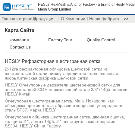
HESLY HexMesh & Anchor Factory - a brand of Hesly Metal
Mesh Group Limited
Главная страница
Продукция
О Компании
Наша фабрика
>>
Карта Сайта
компания
Factory Tour
Quality Control
Contact Us
HESLY Рефракторная шестигранная сетка
2х12га рефракторная облицовка шелковой сетки из
шестистальной стали низкоуглеродистая сталь лансовая
якорь Китайская фабрика шелковой сетки
HESLY Огнеупорные держатели шестеренковой сетки для
электростанций 304H нержавеющей стали 3/4"x14ga полоски
HESLY Китай
Огнеупорная шестигранная сетка, Malla Hexagonal как
облицовка против тепла, абразии и коррозии, углеродистая
сталь ST37, марка HESLY
Огнеупорная обшивка шестигранная сетка, двойная сцепка,
толщина 2 ", ленты 14ga, 2 ", шестиугольные отверстия,
SS304, HESLY China Factory