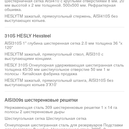
Шестерничная сетка AISI410 с круглыми отверстиями 8 мм. 20
мм высотой х 2 мм толщиной. 500х500 мм. Рефрактерная
обшивка.
HESLYTM зажатый, прямоугольный стержень, AISI410S без
выступающих копьев.
310S HESLY Hexsteel
AISI310S 1" глубина шестеренная сетка 2.0 мм толщина 36 "х
120"
HESLYTM зажатый, прямоугольный ствол, AISI310 с
выступающими концами.
HESLY 310S Огнеупорная удерживающая шестигранная сталь
толщина 45/30 мм шестиугольное отверстие 50 мм 1 м
полосы - Китайская фабрика продажа
HESLYTM зажатый, прямоугольный штанга, AISI310S без
выступающих копьев 3'X10'
AISI309s шестеренковые решетки
Нержавеющая сталь 309 шестеренковые решетки 1 х 14 га
полосы 2 шестеренковые дыры
Шестиугольная сетка Шестиугольная сетка
Огнеупорная шестигранная сталь для резервуаров Подставки