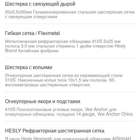
Шестерка с связующей дырой
20х2,0х50мм Гальванизированная стальная шестерёная сетка
с связующим отверстием
Гибкая сетка / Flexmetal
Металлическая рефракторная облицовка 410S 2х25 мм
полоса 3,0 мм стальная стержень 1 дюйм отверстие Hesly
Brand Китайская фабрика
Шестерка с копьями
Огнеупорная шестеренная сетка из нержавеющей стали
310S. Наконечные копья типа 10х1,5 мм полоски. 50-
миллиметровые шестеренные отверстия.
Огнеупорные якори и подставки
410S Плоскоплановые угловые якори, Vee Anchor для
огнеупорных облицовок, толщина 14 gauge, Vee Anchor China
HESLY Рефракторная шестигранная сетка
Я пишу Hesly Hexmesh для огнеупорной облицовки AISI304H