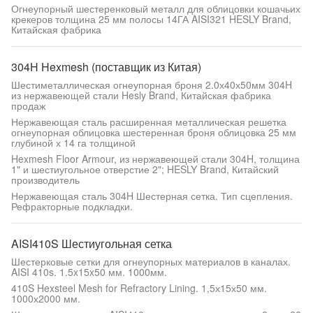
Огнеупорный шестеренковый металл для облицовки кошачьих
крекеров толщина 25 мм полосы 14ГА AISI321 HESLY Brand,
Китайская фабрика
304H Hexmesh (поставщик из Китая)
Шестиметаллическая огнеупорная броня 2.0х40х50мм 304H
из нержавеющей стали Hesly Brand, Китайская фабрика
продаж
Нержавеющая сталь расширенная металлическая решетка
огнеупорная облицовка шестеренная броня облицовка 25 мм
глубиной х 14 га толщиной
Hexmesh Floor Armour, из нержавеющей стали 304H, толщина
1" и шестиугольное отверстие 2"; HESLY Brand, Китайский
производитель
Нержавеющая сталь 304H Шестерная сетка. Тип сцепления.
Рефракторные подкладки.
AISI410S Шестиугольная сетка
Шестерковые сетки для огнеупорных материалов в каналах.
AISI 410s. 1.5x15x50 мм. 1000мм.
410S Hexsteel Mesh for Refractory Lining. 1,5х15х50 мм.
1000х2000 мм.