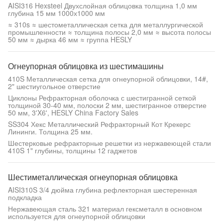
AISI316 Hexsteel Двухслойная облицовка толщина 1,0 мм
глубина 15 мм 1000х1000 мм
≈ 310s ≈ шестометаллическая сетка для металлургической
промышленности ≈ толщина полосы 2,0 мм ≈ высота полосы
50 мм ≈ дырка 46 мм ≈ группа HESLY
Огнеупорная облицовка из шестимашины
410S Металлическая сетка для огнеупорной облицовки, 14#,
2" шестиугольное отверстие
Циклоны Рефракторная оболочка с шестигранной сеткой
толщиной 30-40 мм, полоски 2 мм, шестигранное отверстие
50 мм, 3'X6', HESLY China Factory Sales
SS304 Хекс Металлический Рефракторный Кот Крекерс
Лининги. Толщина 25 мм.
Шестерковые рефракторные решетки из нержавеющей стали
410S 1" глубины, толщины 12 гаджетов
Шестиметаллическая огнеупорная облицовка
AISI310S 3/4 дюйма глубина рефлекторная шестеренная
подкладка
Нержавеющая сталь 321 материал гексметалл в основном
используется для огнеупорной облицовки