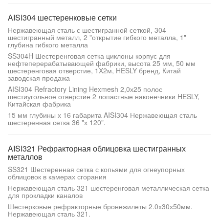
AISI304 шестеренковые сетки
Нержавеющая сталь с шестигранной сеткой, 304
шестигранный металл, 2 "открытие гибкого металла, 1"
глубина гибкого металла
SS304H Шестеренговая сетка циклоны корпус для
нефтеперерабатывающей фабрики, высота 25 мм, 50 мм
шестеренговая отверстие, 1X2м, HESLY бренд, Китай
заводская продажа
AISI304 Refractory Lining Hexmesh 2,0х25 полос
шестиугольное отверстие 2 лопастные наконечники HESLY,
Китайская фабрика
15 мм глубины х 16 габарита AISI304 Нержавеющая сталь
шестеренная сетка 36 "х 120".
AISI321 Рефракторная облицовка шестигранных
металлов
SS321 Шестеренная сетка с копьями для огнеупорных
облицовок в камерах сгорания
Нержавеющая сталь 321 шестеренговая металлическая сетка
для прокладки каналов
Шестерковые рефракторные бронежилеты 2.0х30х50мм.
Нержавеющая сталь 321.