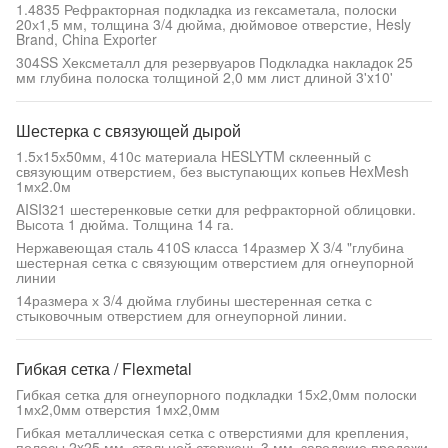
1.4835 Рефракторная подкладка из гексаметала, полоски
20х1,5 мм, толщина 3/4 дюйма, дюймовое отверстие, Hesly
Brand, China Exporter
304SS Хексметалл для резервуаров Подкладка накладок 25
мм глубина полоска толщиной 2,0 мм лист длиной 3'x10'
Шестерка с связующей дырой
1.5х15х50мм, 410с материала HESLYTM склеенный с
связующим отверстием, без выступающих копьев HexMesh
1мх2.0м
AISI321 шестеренковые сетки для рефракторной облицовки.
Высота 1 дюйма. Толщина 14 га.
Нержавеющая сталь 410S класса 14размер X 3/4 "глубина
шестерная сетка с связующим отверстием для огнеупорной
линии
14размера х 3/4 дюйма глубины шестеренная сетка с
стыковочным отверстием для огнеупорной линии.
Гибкая сетка / Flexmetal
Гибкая сетка для огнеупорного подкладки 15х2,0мм полоски
1мх2,0мм отверстия 1мх2,0мм
Гибкая металлическая сетка с отверстиями для крепления,
полосы 2x25 мм, стальной стержень 3 мм, заводские продажи