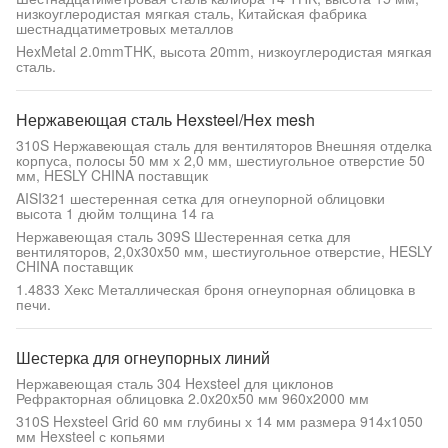
низкоуглеродистая мягкая сталь, Китайская фабрика
шестнадцатиметровых металлов
HexMetal 2.0mmTHK, высота 20mm, низкоуглеродистая мягкая
сталь.
Нержавеющая сталь Hexsteel/Hex mesh
310S Нержавеющая сталь для вентиляторов Внешняя отделка
корпуса, полосы 50 мм х 2,0 мм, шестиугольное отверстие 50
мм, HESLY CHINA поставщик
AISI321 шестеренная сетка для огнеупорной облицовки
высота 1 дюйм толщина 14 га
Нержавеющая сталь 309S Шестеренная сетка для
вентиляторов, 2,0x30x50 мм, шестиугольное отверстие, HESLY
CHINA поставщик
1.4833 Хекс Металлическая броня огнеупорная облицовка в
печи.
Шестерка для огнеупорных линий
Нержавеющая сталь 304 Hexsteel для циклонов
Рефракторная облицовка 2.0x20x50 мм 960x2000 мм
310S Hexsteel Grid 60 мм глубины х 14 мм размера 914х1050
мм Hexsteel с копьями