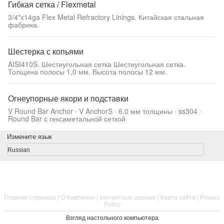
Гибкая сетка / Flexmetal
3/4"x14ga Flex Metal Refractory Linings. Китайская стальная
фабрика.
Шестерка с копьями
AISI410S. Шестиугольная сетка Шестиугольная сетка.
Толщина полосы 1,0 мм. Высота полосы 12 мм.
Огнеупорные якори и подставки
V Round Bar Anchor ∙ V AnchorS ∙ 6,0 мм толщины ∙ ss304 ∙
Round Bar с гексаметальной сеткой
Измените язык
Russian
Главная страница
|
О Компании
|
контактные данные
|
Карта сайта
|
Privacy
Policy
Взгляд настольного компьютера