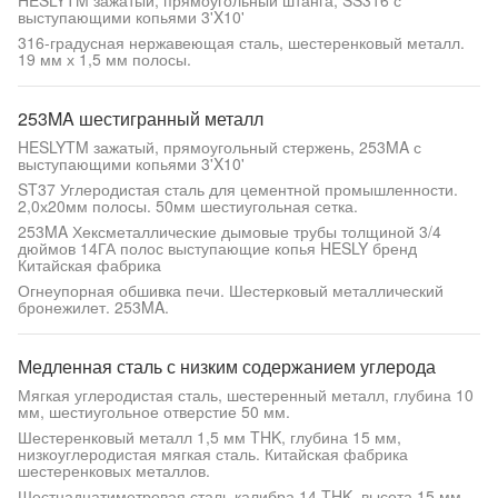
HESLYTM зажатый, прямоугольный штанга, SS316 с
выступающими копьями 3'X10'
316-градусная нержавеющая сталь, шестеренковый металл.
19 мм х 1,5 мм полосы.
253MA шестигранный металл
HESLYTM зажатый, прямоугольный стержень, 253MA с
выступающими копьями 3'X10'
ST37 Углеродистая сталь для цементной промышленности.
2,0х20мм полосы. 50мм шестиугольная сетка.
253MA Хексметаллические дымовые трубы толщиной 3/4
дюймов 14ГА полос выступающие копья HESLY бренд
Китайская фабрика
Огнеупорная обшивка печи. Шестерковый металлический
бронежилет. 253MA.
Медленная сталь с низким содержанием углерода
Мягкая углеродистая сталь, шестеренный металл, глубина 10
мм, шестиугольное отверстие 50 мм.
Шестеренковый металл 1,5 мм THK, глубина 15 мм,
низкоуглеродистая мягкая сталь. Китайская фабрика
шестеренковых металлов.
Шестнадцатиметровая сталь калибра 14 THK, высота 15 мм,