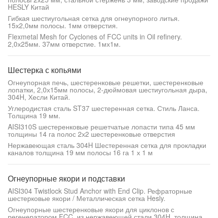
HESLY Китай
Гибкая шестиугольная сетка для огнеупорного литья.
15х2,0мм полосы. 1мм отверстия.
Flexmetal Mesh for Cyclones of FCC units in Oil refinery.
2,0х25мм. 37мм отверстие. 1мх1м.
Шестерка с копьями
Огнеупорная печь, шестеренковые решетки, шестеренковые
лопатки, 2,0х15мм полосы, 2-дюймовая шестиугольная дыра,
304H, Хесли Китай.
Углеродистая сталь ST37 шестеренная сетка. Стиль Ланса.
Толщина 19 мм.
AISI310S шестеренковые решетчатые лопасти типа 45 мм
толщины 14 га полос 2х2 шестеренковые отверстия
Нержавеющая сталь 304H Шестеренная сетка для прокладки
каналов толщина 19 мм полосы 16 га 1 х 1 м
Огнеупорные якори и подставки
AISI304 Twistlock Stud Anchor with End Clip. Рефраторные
шестерковые якори / Металлическая сетка Hesly.
Огнеупорные шестеренковые якори для циклонов с
регенератором FCC, из нержавеющей стали 304H, толщина