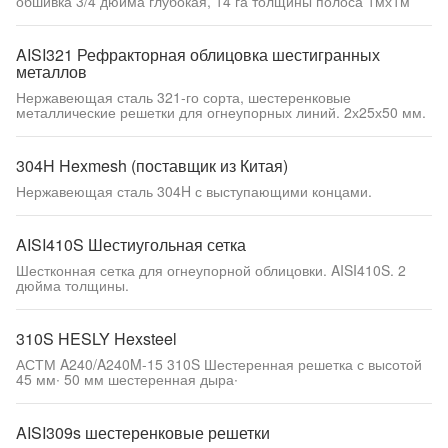
обшивка 3/4 дюйма глубокая, 14 га толщины полоса 1мх1м
AISI321 Рефракторная облицовка шестигранных
металлов
Нержавеющая сталь 321-го сорта, шестеренковые
металлические решетки для огнеупорных линий. 2х25х50 мм.
304H Hexmesh (поставщик из Китая)
Нержавеющая сталь 304H с выступающими концами.
AISI410S Шестиугольная сетка
Шестконная сетка для огнеупорной облицовки. AISI410S. 2
дюйма толщины.
310S HESLY Hexsteel
АСТМ A240/A240M-15 310S Шестеренная решетка с высотой
45 мм∙ 50 мм шестеренная дыра∙
AISI309s шестеренковые решетки