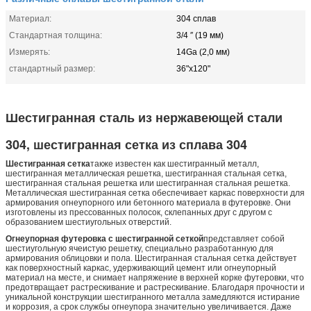
Материал:
304 сплав
Стандартная толщина:
3/4 ′′ (19 мм)
Измерять:
14Ga (2,0 мм)
стандартный размер:
36"x120"
Шестигранная сталь из нержавеющей стали
304, шестигранная сетка из сплава 304
Шестигранная сетка
также известен как шестигранный металл,
шестигранная металлическая решетка, шестигранная стальная сетка,
шестигранная стальная решетка или шестигранная стальная решетка.
Металлическая шестигранная сетка обеспечивает каркас поверхности для
армирования огнеупорного или бетонного материала в футеровке. Они
изготовлены из прессованных полосок, склепанных друг с другом с
образованием шестиугольных отверстий.
Огнеупорная футеровка с шестигранной сеткой
представляет собой
шестиугольную ячеистую решетку, специально разработанную для
армирования облицовки и пола. Шестигранная стальная сетка действует
как поверхностный каркас, удерживающий цемент или огнеупорный
материал на месте, и снимает напряжение в верхней корке футеровки, что
предотвращает растрескивание и растрескивание. Благодаря прочности и
уникальной конструкции шестигранного металла замедляются истирание
и коррозия, а срок службы огнеупора значительно увеличивается. Даже