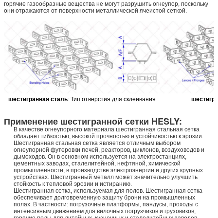
горячие газообразные вещества не могут разрушить огнеупор, поскольку
они отражаются от поверхности металлической ячеистой сеткой.
шестигранная сталь
: Тип отверстия для склеивания
шестигра
Применение шестигранной сетки HESLY:
В качестве огнеупорного материала шестигранная стальная сетка
обладает гибкостью, высокой прочностью и устойчивостью к эрозии.
Шестигранная стальная сетка является отличным выбором
огнеупорной футеровки печей, реакторов, циклонов, воздуховодов и
дымоходов. Он в основном используется на электростанциях,
цементных заводах, сталелитейной, нефтяной, химической
промышленности, в производстве электроэнергии и других крупных
устройствах. Шестигранный металл может значительно улучшить
стойкость к тепловой эрозии и истиранию.
Шестигранная сетка, используемая для полов. Шестигранная сетка
обеспечивает долговременную защиту брони на промышленных
полах. В частности: погрузочные платформы, пандусы, проходы с
интенсивным движением для вилочных погрузчиков и грузовиков,
горячие полы для литейных, кузнечных и сталелитейных заводов,