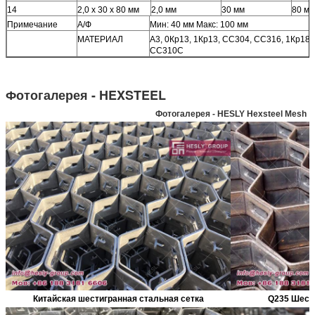
14
2,0 х 30 х 80 мм
2,0 мм
30 мм
80 мм
Примечание
А/Ф
Мин: 40 мм Макс: 100 мм
МАТЕРИАЛ
А3, 0Кр13, 1Кр13, СС304, СС316, 1Кр18
СС310С
Фотогалерея - HEXSTEEL
Фотогалерея - HESLY Hexsteel Mesh
Китайская шестигранная стальная сетка
Q235 Шести