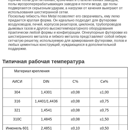
полы мусороперерабатывающих заводов и почти везде, где полы
подвергаются серьезным ударам, а нагрузки от качения выиграют от
использования шестигранной сетки.
Поскольку гибкость Hex Metal позволяет его сворачивать, ему легко
придается круглая форма. Он идеально подходит для футеровки
воздуховодов, печей, корпусов реакторов, циклонов, трубопроводов
дымовых газов и другого высокотемпературного оборудования
практически любой формы и конфигурации. Огнеупорные футеровки из
шестигранного металла и гибкого металла представляют собой гибкую
сетчатую решетку, используемую для армирования футеровки, полов и
любых цементных конструкций, нуждающихся в дополнительной
поддержке.
Типичная рабочая температура
Материал крепления
АИСИ
DIN
С%
Си%
304
1,4301
≤0,08
≤1,00
316
1,4401/1,4436
≤0,08
≤0,75
321
1,4541
≤0,08
≤0,75
310С
1,4845
≤0,08
≤1,50
Инконель 601
2,4851
≤0,10
≤0,50