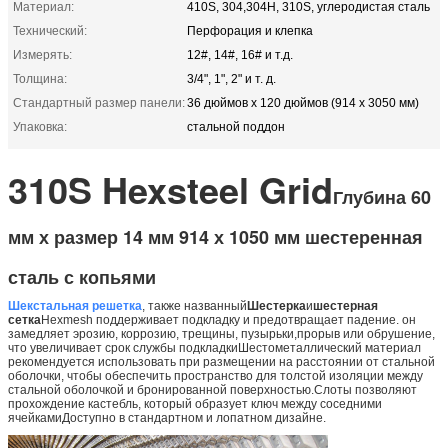
Материал:
410S, 304,304H, 310S, углеродистая сталь
Технический:
Перфорация и клепка
Измерять:
12#, 14#, 16# и т.д.
Толщина:
3/4", 1", 2" и т. д.
Стандартный размер панели:
36 дюймов х 120 дюймов (914 х 3050 мм)
Упаковка:
стальной поддон
310S Hexsteel Grid
Глубина 60
мм х размер 14 мм 914 х 1050 мм шестеренная
сталь с копьями
Шекстальная решетка
, также названный
Шестерка
и
шестерная
сетка
Hexmesh поддерживает подкладку и предотвращает падение. он
замедляет эрозию, коррозию, трещины, пузырьки,прорыв или обрушение,
что увеличивает срок службы подкладкиШестометаллический материал
рекомендуется использовать при размещении на расстоянии от стальной
оболочки, чтобы обеспечить пространство для толстой изоляции между
стальной оболочкой и бронированной поверхностью.Слоты позволяют
прохождение кастебль, который образует ключ между соседними
ячейкамиДоступно в стандартном и лопатном дизайне.