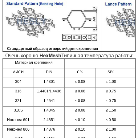
Стандартный образец отверстий для скрепления
- Очень хорошо.
HexMesh
Типичная температура работы:
Материал крепления
АИСИ
DIN
C%
Si%
304
1.4301
≤ 0.08
≤ 1.00
316
1.4401/1.4436
≤ 0.08
≤ 0.75
321
1.4541
≤ 0.08
≤ 0.75
310S
1.4845
≤ 0.08
≤ 1.50
Инконел 601
2.4851
≤ 0.10
≤ 0.50
Инконел 800
1.4876
≤ 0.10
≤ 1.00