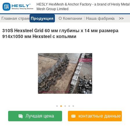
HESLY HexMesh & Anchor Factory - a brand of Hesly Metal
Mesh Group Limited
Главная страница
Продукция
О Компании
Наша фабрика
>>
310S Hexsteel Grid 60 мм глубины х 14 мм размера
914х1050 мм Hexsteel с копьями
Лучшая цена
контактные данные