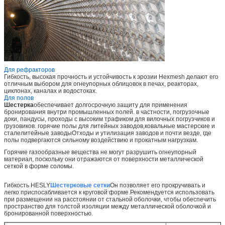
Для рефракторов
Гибкость, высокая прочность и устойчивость к эрозии Hexmesh делают его
отличным выбором для огнеупорных облицовок в печах, реакторах,
циклонах, каналах и водостоках.
Для полов
Шестерка
обеспечивает долгосрочную защиту для применения
бронирования внутри промышленных полей. в частности, погрузочные
доки, пандусы, проходы с высоким трафиком для вилочных погрузчиков и
грузовиков. горячие полы для литейных заводов,ковальные мастерские и
сталелитейные заводыОтходы и утилизация заводов и почти везде, где
полы подвергаются сильному воздействию и прокатным нагрузкам.
Горячие газообразные вещества не могут разрушить огнеупорный
материал, поскольку они отражаются от поверхности металлической
сеткой в форме соломы.
Гибкость HESLY
Шестерковые сетки
Он позволяет его прокручивать и
легко приспосабливается к круговой форме.Рекомендуется использовать
при размещении на расстоянии от стальной оболочки, чтобы обеспечить
пространство для толстой изоляции между металлической оболочкой и
бронированной поверхностью.