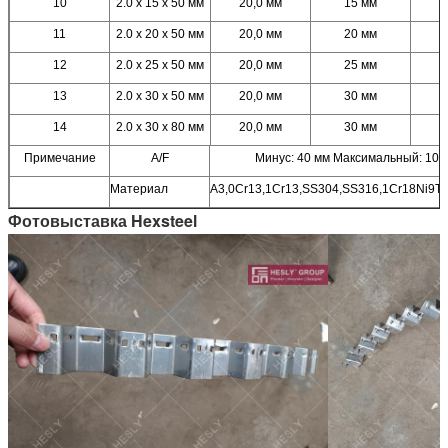
10
2.0 х 15 х 50 мм
20,0 мм
15 мм
11
2.0 х 20 х 50 мм
20,0 мм
20 мм
12
2.0 х 25 х 50 мм
20,0 мм
25 мм
13
2.0 х 30 х 50 мм
20,0 мм
30 мм
14
2.0 х 30 х 80 мм
20,0 мм
30 мм
Примечание
A/F
Минус: 40 мм Максимальный: 100
Материал
А3,0Cr13,1Cr13,SS304,SS316,1Cr18Ni9Ti
Фотовыставка Hexsteel