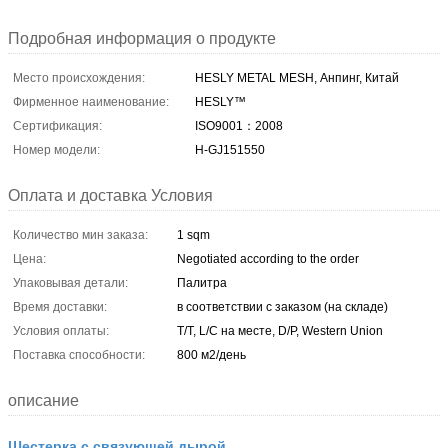
Подробная информация о продукте
Место происхождения:
HESLY METAL MESH, Анпинг, Китай
Фирменное наименование:
HESLY™
Сертификация:
ISO9001：2008
Номер модели:
H-GJ151550
Оплата и доставка Условия
Количество мин заказа:
1 sqm
Цена:
Negotiated according to the order
Упаковывая детали:
Палитра
Время доставки:
в соответствии с заказом (на складе)
Условия оплаты:
T/T, L/C на месте, D/P, Western Union
Поставка способности:
800 м2/день
описание
Шестерка с связующей дырой