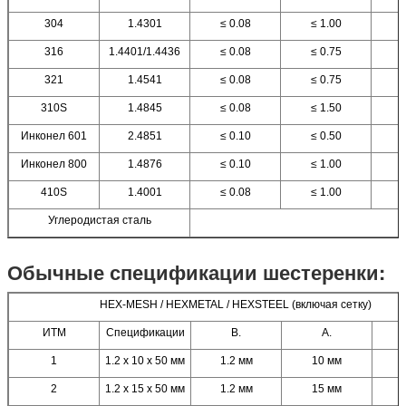
304
1.4301
≤ 0.08
≤ 1.00
316
1.4401/1.4436
≤ 0.08
≤ 0.75
321
1.4541
≤ 0.08
≤ 0.75
310S
1.4845
≤ 0.08
≤ 1.50
Инконел 601
2.4851
≤ 0.10
≤ 0.50
Инконел 800
1.4876
≤ 0.10
≤ 1.00
410S
1.4001
≤ 0.08
≤ 1.00
Углеродистая сталь
Обычные спецификации шестеренки:
HEX-MESH / HEXMETAL / HEXSTEEL (включая сетку)
ИТМ
Спецификации
В.
А.
1
1.2 х 10 х 50 мм
1.2 мм
10 мм
2
1.2 х 15 х 50 мм
1.2 мм
15 мм