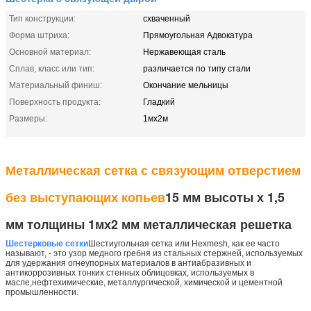
Тип конструкции:
схваченный
Форма штриха:
Прямоугольная Адвокатура
Основной материал:
Нержавеющая сталь
Сплав, класс или тип:
различается по типу стали
Материальный финиш:
Окончание мельницы
Поверхность продукта:
Гладкий
Размеры:
1мх2м
Металлическая сетка с связующим отверстием
без выступающих копьев
15 мм высоты х 1,5
мм толщины 1мх2 мм металлическая решетка
Шестерковые сетки
Шестиугольная сетка или Hexmesh, как ее часто
называют, - это узор медного гребня из стальных стержней, используемых
для удержания огнеупорных материалов в антиабразивных и
антикоррозивных тонких стенных облицовках, используемых в
масле,нефтехимические, металлургической, химической и цементной
промышленности.