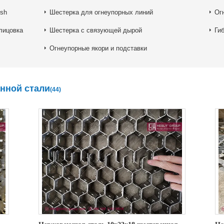
sh
Шестерка для огнеупорных линий
Ог
лицовка
Шестерка с связующей дырой
Гиб
Огнеупорные якори и подставки
нной стали
(44)