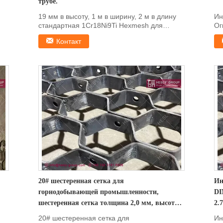
трубе.
19 мм в высоту, 1 м в ширину, 2 м в длину
Ин
стандартная 1Cr18Ni9Ti Hexmesh для
Ог
огнеупорной облицовки в ...
Ше
Контакт
20# шестеренная сетка для
Ин
горнодобывающей промышленности,
DI
шестеренная сетка толщина 2,0 мм, высота
2.
19 мм, открытие 50 мм
20# шестеренная сетка для
Ин