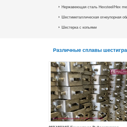
Нержавеющая сталь Hexsteel/Hex me
Шестиметаллическая огнеупорная об
Шестерка с копьями
Различные сплавы шестигра