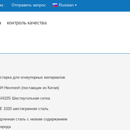
Отправить запрос
Russian
а :
а
контроль качества
стерка для огнеупорных материалов
4H Hexmesh (поставщик из Китая)
SI410S Шестиугольная сетка
E 1020 шестигранная сталь
дленная сталь с низким содержанием
лерода