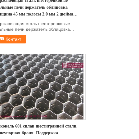
ржавеющая сталь шестеренковые
альные печи держатель облицовка
лщина 45 мм полосы 2,0 мм 2 дюйма
стиугольная сетка
ржавеющая сталь шестеренковые
альные печи держатель облицовка
лщина 45 мм полосы 2,0 мм 2 дюйм...
Контакт
конель 601 сплав шестигранной стали.
неупорная броня. Поддержка.