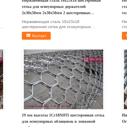
Нержавеющая сталь 10х23х18 шестеренная
Не
сетка для огнеупорных держателей
ст
2х30х50мм 2х30х50мм 2 шестеренные
то
отверстия Hesly Brand - Китайский
ше
Нержавеющая сталь 10х23х18
Не
экспортер
шестеренная сетка для огнеупорных
ст
держателей 2х30х50мм 2х30х50мм 2
то
Контакт
шестер...
19 мм высоты 1Cr18Ni9Ti шестеренная сетка
Ин
для огнеупорных облицовок в ловковой
Ог