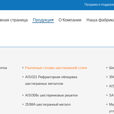
Продажа и поддержк
вная страница
Продукция
О Компании
Наша фабрик
етка
Различные сплавы шестигранной стали
Ше
AISI321 Рефракторная облицовка
30
шестигранных металлов
AI
AISI309s шестеренковые решетки
SA
253MA шестигранный металл
Ме
уг