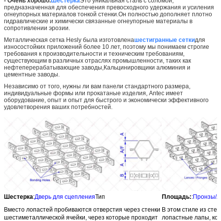
- Очень хорошо.
Шестерка
Это уникальная сталь с соломой,
предназначенная для обеспечения превосходного удержания и усиления
огнеупорных материалов тонкой стенки.Он полностью дополняет плотно
гидравлические и химически связанные огнеупорные материалы в
сопротивлении эрозии.
Металлическая сетка Hesly была изготовлена
шестигранные сетки
для
износостойких приложений более 10 лет, поэтому мы понимаем строгие
требования к производительности и техническим требованиям,
существующим в различных отраслях промышленности, таких как
нефтеперерабатывающие заводы,Кальцинировщики алюминия и
цементные заводы.
Независимо от того, нужны ли вам панели стандартного размера,
индивидуальные формы или прокатаные изделия, Antec имеет
оборудование, опыт и опыт для быстрого и экономически эффективного
удовлетворения ваших потребностей.
Шестерка
:
Дверь для сцепления
Тип
Площадь:
:
Пронзы/л
Вместо лопастей пробиваются отверстия через стенки
В этом стиле из сте
шестиметаллической ячейки, через которые проходит
лопастные лапы, ко