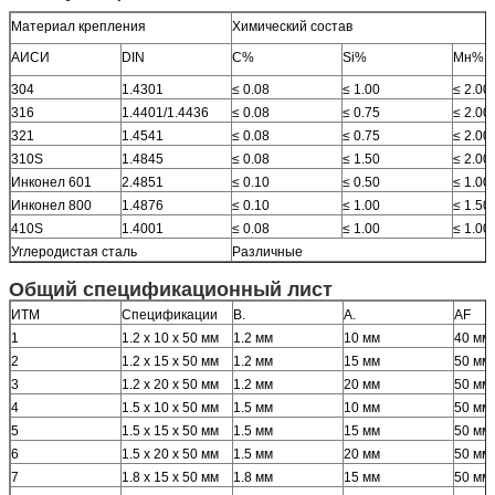
Материал крепления
Химический состав
АИСИ
DIN
C%
Si%
Мн%
304
1.4301
≤ 0.08
≤ 1.00
≤ 2.00
316
1.4401/1.4436
≤ 0.08
≤ 0.75
≤ 2.00
321
1.4541
≤ 0.08
≤ 0.75
≤ 2.00
310S
1.4845
≤ 0.08
≤ 1.50
≤ 2.00
Инконел 601
2.4851
≤ 0.10
≤ 0.50
≤ 1.00
Инконел 800
1.4876
≤ 0.10
≤ 1.00
≤ 1.50
410S
1.4001
≤ 0.08
≤ 1.00
≤ 1.00
Углеродистая сталь
Различные
Общий спецификационный лист
ИТМ
Спецификации
В.
А.
AF
1
1.2 х 10 х 50 мм
1.2 мм
10 мм
40 мм
2
1.2 х 15 х 50 мм
1.2 мм
15 мм
50 мм
3
1.2 х 20 х 50 мм
1.2 мм
20 мм
50 мм
4
1.5 х 10 х 50 мм
1.5 мм
10 мм
50 мм
5
1.5 х 15 х 50 мм
1.5 мм
15 мм
50 мм
6
1.5 х 20 х 50 мм
1.5 мм
20 мм
50 мм
7
1.8 х 15 х 50 мм
1.8 мм
15 мм
50 мм