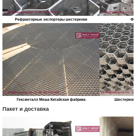
Рефракторные экспортеры шестеренки
Фа
Гексметалл Меша Китайская фабрика
Шестерковы
Пакет и доставка