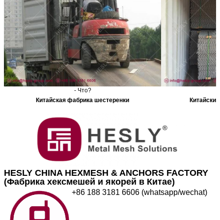
- Что?
Китайская фабрика шестеренки
Китайский
HESLY CHINA HEXMESH & ANCHORS FACTORY
(Фабрика хексмешей и якорей в Китае)
+86 188 3181 6606 (whatsapp/wechat)