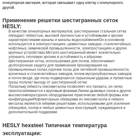
огнеупорная материя, которая связывает одну клетку с
огнеупорного.
другой.
Применение решетки шестигранных сеток
HESLY:
В качестве огнеупорных материалов, шестигранная стальная сетка
обладает гибкостью, высокой прочностью и устойчивыми к эрозии
характеристиками.каналы и каналы водоснабженияОн в основном
используется в электростанциях, цементных заводах, сталелитейных,
нефтяных, химической промышленности, электростанциях и других
крупных устройствах.Металл шестигранный может значительно
улучшить тепловую эрозию и устойчивость к абразию.
Шестигранная сетка, используемая для полов, обеспечивает
долгосрочную защиту для применения бронирования на
промышленных полах.горячие полы для литейной промышленности,
кузнечных и сталелитейных заводов, полов мусороуборочных заводов
и почти везде, где полы подвергаются серьезным ударам, и прокатные
грузы получат выгоду от шестигранной сетки.
Поскольку гибкость гексометалла позволяет его проката, он легко
приспосабливается к круговым формам.Линии дымовых газов и другое
высокотемпературное оборудование практически любой формы или
конфигурацииРефлекторные облицовки из гексометалла и гибкого
металла являются гибкими решетками, используемыми для усиления
облицовок, полов и любых цементных конструкций, нуждающихся в
дополнительной поддержке.
HESLY hexsteel Типичная температура
эксплуатации: