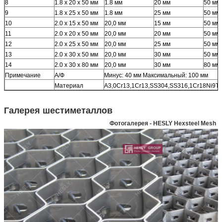
8
1.8 х 20 х 50 мм
1.8 мм
20 мм
50 мм
9
1.8 х 25 х 50 мм
1.8 мм
25 мм
50 мм
10
2.0 х 15 х 50 мм
20,0 мм
15 мм
50 мм
11
2.0 х 20 х 50 мм
20,0 мм
20 мм
50 мм
12
2.0 х 25 х 50 мм
20,0 мм
25 мм
50 мм
13
2.0 х 30 х 50 мм
20,0 мм
30 мм
50 мм
14
2.0 х 30 х 80 мм
20,0 мм
30 мм
80 мм
Примечание
А/Ф
Минус: 40 мм Максимальный: 100 мм
Материал
А3,0Cr13,1Cr13,SS304,SS316,1Cr18Ni9Ti
Галерея шестиметаллов
Фотогалерея - HESLY Hexsteel Mesh