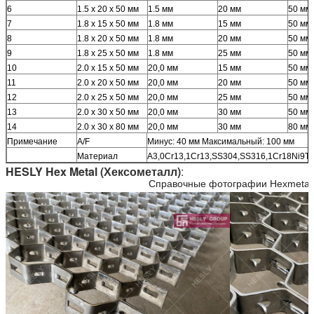
6
1.5 х 20 х 50 мм
1.5 мм
20 мм
50 мм
7
1.8 х 15 х 50 мм
1.8 мм
15 мм
50 мм
8
1.8 х 20 х 50 мм
1.8 мм
20 мм
50 мм
9
1.8 х 25 х 50 мм
1.8 мм
25 мм
50 мм
10
2.0 х 15 х 50 мм
20,0 мм
15 мм
50 мм
11
2.0 х 20 х 50 мм
20,0 мм
20 мм
50 мм
12
2.0 х 25 х 50 мм
20,0 мм
25 мм
50 мм
13
2.0 х 30 х 50 мм
20,0 мм
30 мм
50 мм
14
2.0 х 30 х 80 мм
20,0 мм
30 мм
80 мм
Примечание
A/F
Минус: 40 мм Максимальный: 100 мм
Материал
А3,0Cr13,1Cr13,SS304,SS316,1Cr18Ni9Ti
HESLY Hex Metal (Хексометалл)
:
Справочные фотографии Hexmetal