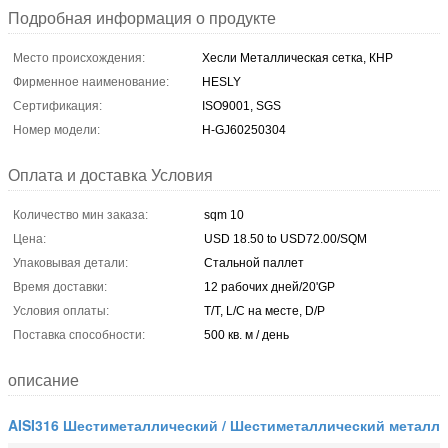
Подробная информация о продукте
Место происхождения:
Хесли Металлическая сетка, КНР
Фирменное наименование:
HESLY
Сертификация:
ISO9001, SGS
Номер модели:
H-GJ60250304
Оплата и доставка Условия
Количество мин заказа:
sqm 10
Цена:
USD 18.50 to USD72.00/SQM
Упаковывая детали:
Стальной паллет
Время доставки:
12 рабочих дней/20'GP
Условия оплаты:
T/T, L/C на месте, D/P
Поставка способности:
500 кв. м / день
описание
AISI316 Шестиметаллический / Шестиметаллический металл