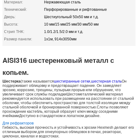
Материал:
Нержавеющая сталь
Технический:
Перфорированные и рифтованные
Дверь:
Шестиугольный 50х50 мм и т.д.
Высота:
10 мм/15 мм/25 мм/30 мм/50 мм
Стрип THK:
1.0/1.2/1.5/2.0 мм и т.д.
Размер панели:
1х1м, 914х3050мм
AISI316 шестеренковый металл с
копьем.
Шестерка
(также называется
шестигранные сетки
,
шестерная сталь
Он
поддерживает облицовку и предотвращает падение. Он замедляет
эрозию, коррозию, трещины, пузырьки.прорыв или обрушение, что
увеличивает срок службы подкладкиШестометаллический материал
рекомендуется использовать при размещении на расстоянии от стальной
оболочки, чтобы обеспечить пространство для толстой изоляции между
стальной оболочкой и бронированной поверхностью.Слоты позволяют
прохождение кастебль, который образует ключ между соседними
ячейкамиДоступно в стандартном и лопатном дизайне.
Для рефракторов
Гибкость, высокая прочность и устойчивость к эрозии Hexmesh делают его
отличным выбором для огнеупорных облицовок в печах, реакторах,
циклонах, каналах и водостоках.