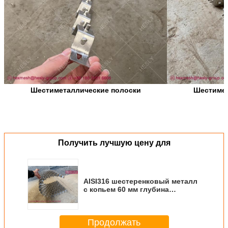
Шестиметаллические полоски
Шестимет
Получить лучшую цену для
AISI316 шестеренковый металл
с копьем 60 мм глубина
X2.mmTHK
Продолжать