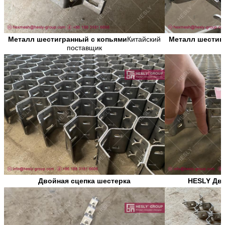
Металл шестигранный с копьями
Китайский
Металл шестиг
поставщик
Двойная сцепка шестерка
HESLY Дво