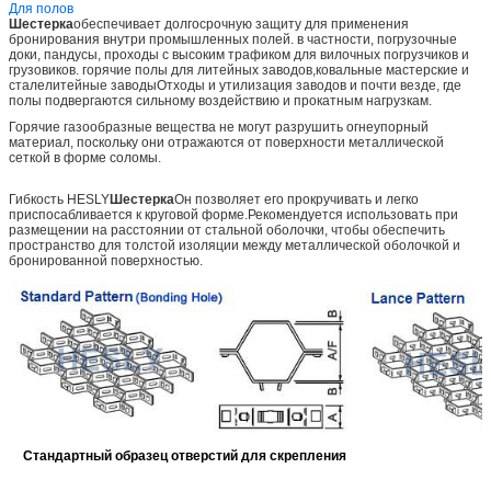
Для полов
Шестерка
обеспечивает долгосрочную защиту для применения
бронирования внутри промышленных полей. в частности, погрузочные
доки, пандусы, проходы с высоким трафиком для вилочных погрузчиков и
грузовиков. горячие полы для литейных заводов,ковальные мастерские и
сталелитейные заводыОтходы и утилизация заводов и почти везде, где
полы подвергаются сильному воздействию и прокатным нагрузкам.
Горячие газообразные вещества не могут разрушить огнеупорный
материал, поскольку они отражаются от поверхности металлической
сеткой в форме соломы.
Гибкость HESLY
Шестерка
Он позволяет его прокручивать и легко
приспосабливается к круговой форме.Рекомендуется использовать при
размещении на расстоянии от стальной оболочки, чтобы обеспечить
пространство для толстой изоляции между металлической оболочкой и
бронированной поверхностью.
Стандартный образец отверстий для скрепления