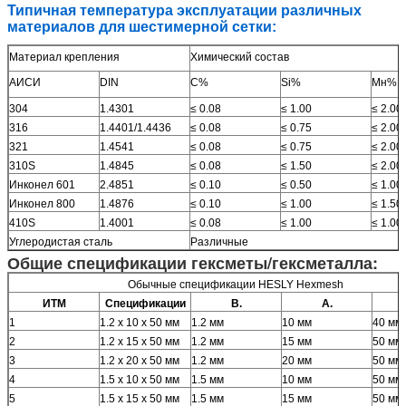
Типичная температура эксплуатации различных
материалов для шестимерной сетки:
Материал крепления
Химический состав
АИСИ
DIN
C%
Si%
Мн%
304
1.4301
≤ 0.08
≤ 1.00
≤ 2.00
316
1.4401/1.4436
≤ 0.08
≤ 0.75
≤ 2.00
321
1.4541
≤ 0.08
≤ 0.75
≤ 2.00
310S
1.4845
≤ 0.08
≤ 1.50
≤ 2.00
Инконел 601
2.4851
≤ 0.10
≤ 0.50
≤ 1.00
Инконел 800
1.4876
≤ 0.10
≤ 1.00
≤ 1.50
410S
1.4001
≤ 0.08
≤ 1.00
≤ 1.00
Углеродистая сталь
Различные
Общие спецификации гексметы/гексметалла:
Обычные спецификации HESLY Hexmesh
ИТМ
Спецификации
В.
А.
1
1.2 х 10 х 50 мм
1.2 мм
10 мм
40 мм
2
1.2 х 15 х 50 мм
1.2 мм
15 мм
50 мм
3
1.2 х 20 х 50 мм
1.2 мм
20 мм
50 мм
4
1.5 х 10 х 50 мм
1.5 мм
10 мм
50 мм
5
1.5 х 15 х 50 мм
1.5 мм
15 мм
50 мм