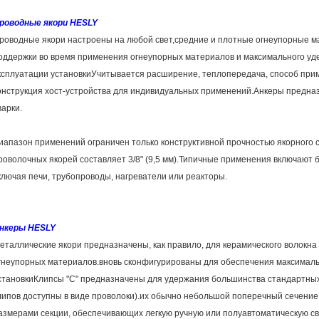
роводные якори HESLY
роводные якори настроены на любой свет,средние и плотные огнеупорные 
оддержки во время применения огнеупорных материалов и максимального уд
ксплуатации установкиУчитывается расширение, теплопередача, способ при
онструкция хост-устройства для индивидуальных применений.Анкеры предна
варки.
иапазон применений ограничен только конструктивной прочностью якорного 
роволочных якорей составляет 3/8" (9,5 мм).Типичные применения включают 
ключая печи, трубопроводы, нагреватели или реакторы.
нкеры HESLY
еталлические якори предназначены, как правило, для керамического волокна 
гнеупорных материалов.вновь сконфигурированы для обеспечения максималь
становкиКлипсы "C" предназначены для удержания большинства стандартных
липов доступны в виде проволоки).их обычно небольшой поперечный сечение
азмерами секции, обеспечивающих легкую ручную или полуавтоматическую св