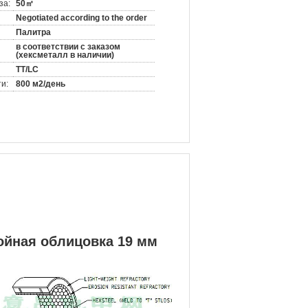
за:
50㎡
Negotiated according to the order
Палитра
в соответствии с заказом
(хексметалл в наличии)
TT/LC
и:
800 м2/день
ойная облицовка 19 мм