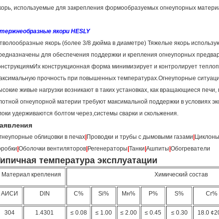
корь, используемые для закрепления формообразуемых огнеупорных матери
тержнеобразные якори HESLY
тволообразные якорь (более 3/8 дюйма в диаметре) Тяжелые якорь использу
редназначены для обеспечения поддержки и крепления огнеупорных предва
онструкциямИх конструкционная форма минимизирует и контролирует теплопе
аксимальную прочность при повышенных температурах.Огнеупорные ситуаци
ысокие живые нагрузки возникают в таких установках, как вращающиеся печи, 
лотной огнеупорной материи требуют максимальной поддержки в условиях э
локи удерживаются болтом через,системы сварки и скольжения.
аявления
гнеупорные облицовки в печах
|
Проводки и трубы с дымовыми газами
|
Циклон
оробки
|
Оболочки вентиляторов
|
Регенераторы
|
Танки
|
Ашпиты
|
Обогреватели
Типичная температура эксплуатации
Материал крепления
Химический состав
АИСИ
DIN
C%
Si%
Мн%
P%
S%
Cr%
304
1.4301
≤ 0.08
≤ 1.00
≤ 2.00
≤ 0.45
≤ 0.30
18.0 ¢2