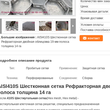
Количество мин зака
Цена:
Упаковывая детали:
Время доставки:
Условия оплаты:
Поставка способност
Большие изображения :
AISI410S Шестконная сетка
контакт
Рефракторная двойная облицовка 19 мм полоса
толщина 14 га
одробное описание продукта
Тип:
Пробитые сетки
Применение:
Защитная сетка
Техника:
Перфорированные
Соединение:
Сборка
AISI410S Шестконная сетка Рефракторная дв
полоса толщина 14 га
если.
410S
Шестиугольная сетка
(Hex mesh, Hex metal) -
естиугольная клеточная сетка решетки, специально предназначенная