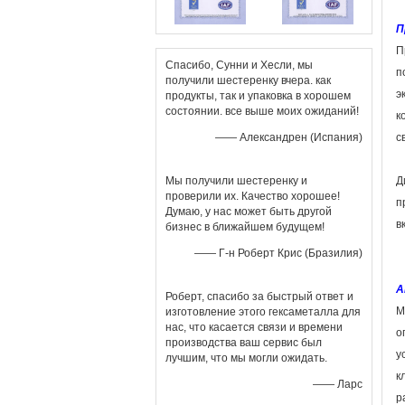
П
П
Спасибо, Сунни и Хесли, мы
п
получили шестеренку вчера. как
э
продукты, так и упаковка в хорошем
состоянии. все выше моих ожиданий!
к
—— Александрен (Испания)
с
Мы получили шестеренку и
Д
проверили их. Качество хорошее!
п
Думаю, у нас может быть другой
в
бизнес в ближайшем будущем!
—— Г-н Роберт Крис (Бразилия)
А
Роберт, спасибо за быстрый ответ и
М
изготовление этого гексаметалла для
нас, что касается связи и времени
о
производства ваш сервис был
у
лучшим, что мы могли ожидать.
к
—— Ларс
р