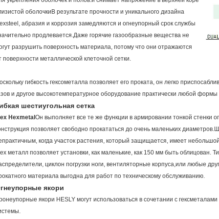
ля укрепления оболочек и полов.и снимает напряжение в верхней коре
лизистой оболочкиВ результате прочности и уникального дизайна
exsteel, абразия и коррозия замедляются и огнеупорный срок службы
начительно продлевается.Даже горячие газообразные вещества не
огут разрушить поверхность материала, потому что они отражаются
т поверхности металлической клеточной сетки.
оскольку гибкость гексометалла позволяет его проката, он легко приспосабл
азов и другое высокотемпературное оборудование практически любой формы 
ибкая шестиугольная сетка
lex Hexmetal
Он выполняет все те же функции в армировании тонкой стенки ог
онструкция позволяет свободно прокататься до очень маленьких диаметров.
епрактичным, когда участок растения, который защищается, имеет небольшо
lex металл позволяет установки, как маленькие, как 150 мм быть облицован
аспределители, циклон погрузки ноги, вентиляторные корпуса,или любые друг
рокатного материала выгодна для работ по техническому обслуживанию.
гнеупорные якори
ронеупорные якори HESLY могут использоваться в сочетании с гексметалами
истемы.