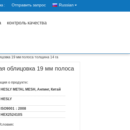
Отправить запрос
Russian
а :
а
контроль качества
цовка 19 мм полоса толщина 14 га
ая облицовка 19 мм полоса
ция о продукте:
HESLY METAL MESH, Анпинг, Китай
HESLY
ISO9001：2008
HEX252410S
Условия: