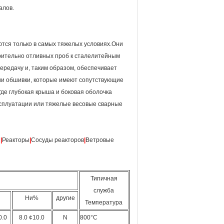
алов.
ются только в самых тяжелых условиях.Они
рительно отливных проб к сталелитейным
редачу и, таким образом, обеспечивает
и обшивки, которые имеют сопутствующие
где глубокая крыша и боковая оболочка
ксплуатации или тяжелые весовые сварные
ы
|
Реакторы
|
Сосуды реакторов
|
Ветровые
Типичная
служба
Ни%
другие
Температура
0.0
8.0 ¢10.0
N
800°C