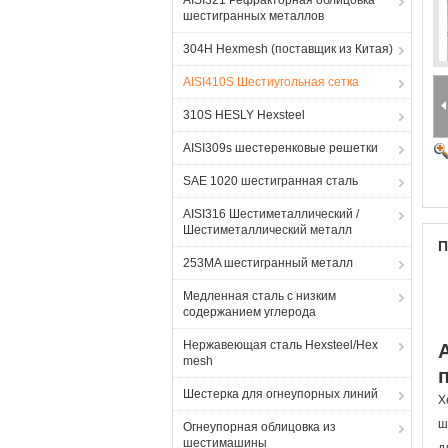
AISI321 Рефракторная облицовка
шестигранных металлов
304H Hexmesh (поставщик из Китая)
AISI410S Шестиугольная сетка
310S HESLY Hexsteel
AISI309s шестеренковые решетки
SAE 1020 шестигранная сталь
AISI316 Шестиметаллический /
Шестиметаллический металл
П
253MA шестигранный металл
Медленная сталь с низким
содержанием углерода
Нержавеющая сталь Hexsteel/Hex
mesh
Шестерка для огнеупорных линий
Х
ш
Огнеупорная облицовка из
шестимашины