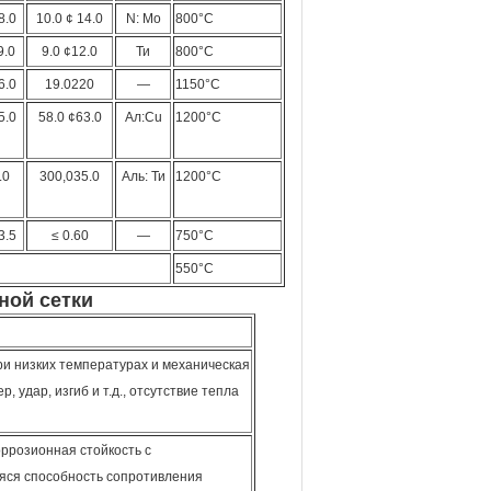
8.0
10.0 ¢ 14.0
N: Mo
800°C
9.0
9.0 ¢12.0
Ти
800°C
6.0
19.0220
—
1150°C
5.0
58.0 ¢63.0
Ал:Cu
1200°C
.0
300,035.0
Аль: Ти
1200°C
3.5
≤ 0.60
—
750°С
550°С
ной сетки
ри низких температурах и механическая
 удар, изгиб и т.д., отсутствие тепла
оррозионная стойкость с
яся способность сопротивления