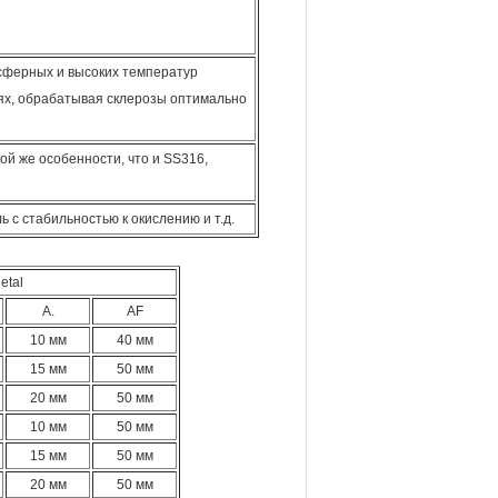
осферных и высоких температур
иях, обрабатывая склерозы оптимально
ой же особенности, что и SS316,
ь с стабильностью к окислению и т.д.
etal
А.
AF
10 мм
40 мм
15 мм
50 мм
20 мм
50 мм
10 мм
50 мм
15 мм
50 мм
20 мм
50 мм