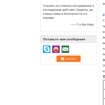
я
Спасибо за отличное обслуживание и
последующие действия. Надеюсь, вы
и ваша семья в безопасности и в
С
порядке.
С
—— Г-н Вестберг
п
к
м
Оставьте нам сообщение
в
п
б
З
О
к