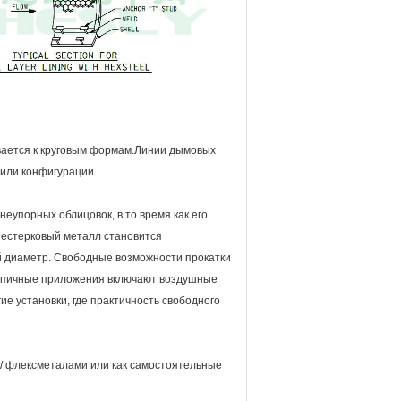
ивается к круговым формам.Линии дымовых
или конфигурации.
неупорных облицовок, в то время как его
Шестерковый металл становится
й диаметр. Свободные возможности прокатки
. Типичные приложения включают воздушные
ие установки, где практичность свободного
 / флексметалами или как самостоятельные