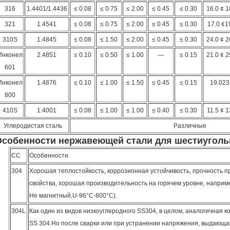
316
1.4401/1.4436
≤ 0.08
≤ 0.75
≤ 2.00
≤ 0.45
≤ 0.30
16.0 ¢ 1
321
1.4541
≤ 0.08
≤ 0.75
≤ 2.00
≤ 0.45
≤ 0.30
17.0 ¢1
310S
1.4845
≤ 0.08
≤ 1.50
≤ 2.00
≤ 0.45
≤ 0.30
24.0 ¢ 2
Инконел
2.4851
≤ 0.10
≤ 0.50
≤ 1.00
—
≤ 0.15
21.0 ¢ 2
601
Инконел
1.4876
≤ 0.10
≤ 1.00
≤ 1.50
≤ 0.45
≤ 0.15
19.023
800
410S
1.4001
≤ 0.08
≤ 1.00
≤ 1.00
≤ 0.40
≤ 0.30
11.5 ¢ 1
Углеродистая сталь
Различные
Особенности нержавеющей стали для шестиуголь
СС
Особенности
304
Хорошая теплостойкость, коррозионная устойчивость, прочность п
свойства, хорошая производительность на горячем уровне, например,
Не магнитный,U-96°C-800°C).
304L
Как один из видов низкоуглеродного SS304, в целом, аналогичная к
SS 304.Но после сварки или при устранении напряжения, выдающа