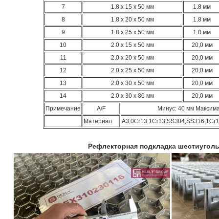
7
1.8 х 15 х 50 мм
1.8 мм
8
1.8 х 20 х 50 мм
1.8 мм
9
1.8 х 25 х 50 мм
1.8 мм
10
2.0 х 15 х 50 мм
20,0 мм
11
2.0 х 20 х 50 мм
20,0 мм
12
2.0 х 25 х 50 мм
20,0 мм
13
2.0 х 30 х 50 мм
20,0 мм
14
2.0 х 30 х 80 мм
20,0 мм
Примечание
A/F
Минус: 40 мм Максим
Материал
А3,0Cr13,1Cr13,SS304,SS316,1Cr
Рефлекторная подкладка шестиуголь