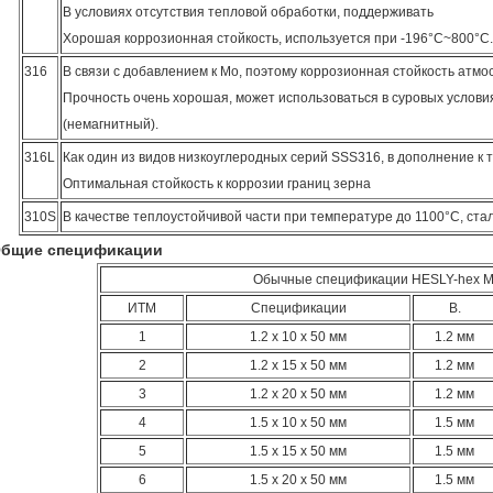
В условиях отсутствия тепловой обработки, поддерживать
Хорошая коррозионная стойкость, используется при -196°C~800°C.
316
В связи с добавлением к Mo, поэтому коррозионная стойкость атм
Прочность очень хорошая, может использоваться в суровых услов
(немагнитный).
316L
Как один из видов низкоуглеродных серий SSS316, в дополнение к т
Оптимальная стойкость к коррозии границ зерна
310S
В качестве теплоустойчивой части при температуре до 1100°C, стал
бщие спецификации
Обычные спецификации HESLY-hex M
ИТМ
Спецификации
В.
1
1.2 х 10 х 50 мм
1.2 мм
2
1.2 х 15 х 50 мм
1.2 мм
3
1.2 х 20 х 50 мм
1.2 мм
4
1.5 х 10 х 50 мм
1.5 мм
5
1.5 х 15 х 50 мм
1.5 мм
6
1.5 х 20 х 50 мм
1.5 мм