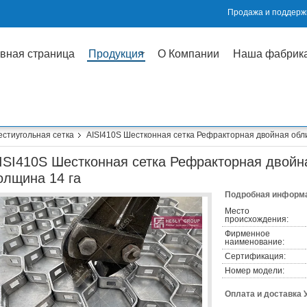
Продажа и поддержк
вная страница
Продукция
О Компании
Наша фабрик
естиугольная сетка
AISI410S Шестконная сетка Рефракторная двойная обли
ISI410S Шестконная сетка Рефракторная двойн
олщина 14 га
Подробная информа
Место
происхождения:
Фирменное
наименование:
Сертификация:
Номер модели:
Оплата и доставка 