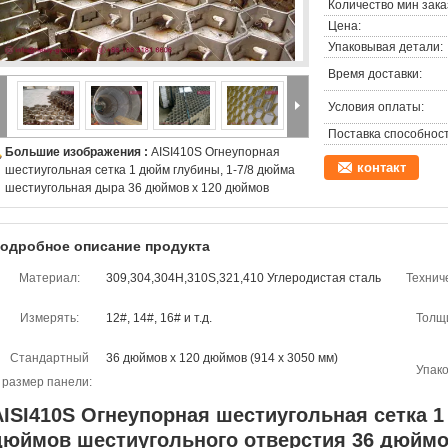
Количество мин зака
Цена:
Упаковывая детали:
Время доставки:
Условия оплаты:
Поставка способност
Большие изображения :
AISI410S Огнеупорная
контакт
шестиугольная сетка 1 дюйм глубины, 1-7/8 дюйма
шестиугольная дыра 36 дюймов х 120 дюймов
одробное описание продукта
Материал:
309,304,304H,310S,321,410 Углеродистая сталь
Технич
Измерять:
12#, 14#, 16# и т.д.
Толщ
Стандартный
36 дюймов х 120 дюймов (914 х 3050 мм)
Упако
размер панели:
AISI410S Огнеупорная шестиугольная сетка 1
дюймов шестиугольного отверстия 36 дюймо