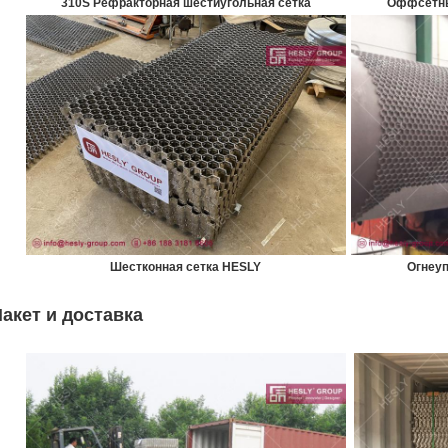
310S Рефракторная шестиугольная сетка
Оффсетны
Шестконная сетка HESLY
Огнеуп
акет и доставка