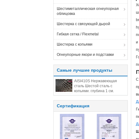
Х
Шестиметаллическая огнеупорная
ш
облицовка
b
Шестерка с связующей дырой
h
Гибкая сетка / Flexmetal
п
и
Шестерка с копьями
п
Огнеупорные якори и подставки
Г
п
Самые лучшие продукты
С
AISI410S Нержавеющая
сталь Шестой сталь с
п
копьями. глубина 1 см.
в
размеры 14 см. Китайская
Шестой стальная фабрика.
Д
Сертификация
Г
п
Д
Ш