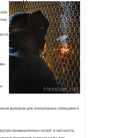
ovide
dense
месте
омы.
ое
личным выбором для огнеупорных облицовок в
нутри промышленных полей. в частности,