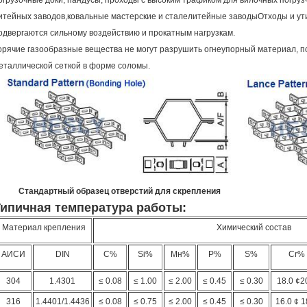
огрузочные доки, пандусы, проходы с высоким трафиком для вилочных погрузч
итейных заводов,ковальные мастерские и сталелитейные заводыОтходы и ути
одвергаются сильному воздействию и прокатным нагрузкам.
орячие газообразные вещества не могут разрушить огнеупорный материал, п
еталлической сеткой в форме соломы.
Стандартный образец отверстий для скрепления
Типичная температура работы:
Материал крепления
Химический состав
АИСИ
DIN
C%
Si%
Мн%
P%
S%
Cr%
304
1.4301
≤ 0.08
≤ 1.00
≤ 2.00
≤ 0.45
≤ 0.30
18.0 ¢2
316
1.4401/1.4436
≤ 0.08
≤ 0.75
≤ 2.00
≤ 0.45
≤ 0.30
16.0 ¢ 1