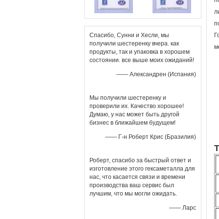
п
л
п
Спасибо, Сунни и Хесли, мы
Г
получили шестеренку вчера. как
м
продукты, так и упаковка в хорошем
состоянии. все выше моих ожиданий!
—— Александрен (Испания)
Мы получили шестеренку и
проверили их. Качество хорошее!
Думаю, у нас может быть другой
бизнес в ближайшем будущем!
—— Г-н Роберт Крис (Бразилия)
Роберт, спасибо за быстрый ответ и
изготовление этого гексаметалла для
нас, что касается связи и времени
производства ваш сервис был
лучшим, что мы могли ожидать.
—— Ларс