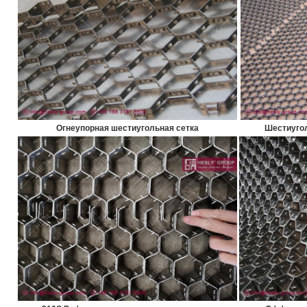
Огнеупорная шестиугольная сетка
Шестиугол