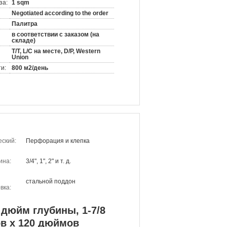
за:
1 sqm
Negotiated according to the order
Палитра
в соответствии с заказом (на
складе)
T/T, L/C на месте, D/P, Western
Union
и:
800 м2/день
еский:
Перфорация и клепка
ина:
3/4", 1", 2" и т. д.
стальной поддон
вка:
 дюйм глубины, 1-7/8
в х 120 дюймов