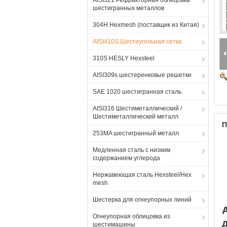
AISI321 Рефракторная облицовка
шестигранных металлов
304H Hexmesh (поставщик из Китая)
AISI410S Шестиугольная сетка
310S HESLY Hexsteel
AISI309s шестеренковые решетки
SAE 1020 шестигранная сталь
AISI316 Шестиметаллический /
Шестиметаллический металл
П
253MA шестигранный металл
Медленная сталь с низким
содержанием углерода
Нержавеющая сталь Hexsteel/Hex
mesh
Шестерка для огнеупорных линий
Огнеупорная облицовка из
шестимашины