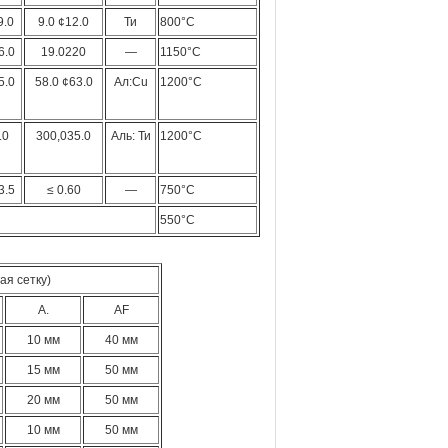
9.0
9.0 ¢12.0
Ти
800°C
6.0
19.0220
—
1150°C
5.0
58.0 ¢63.0
Ал:Cu
1200°C
.0
300,035.0
Аль: Ти
1200°C
3.5
≤ 0.60
—
750°С
550°С
я сетку)
А.
AF
10 мм
40 мм
15 мм
50 мм
20 мм
50 мм
10 мм
50 мм