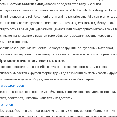
если.
Шестиметаллический
диапазон определяется как уникальная
естиугольная сталь с клеточной сеткой, made of flat bar which is designed to pr
rilliant retention and reinforcement of thin wall refractories and fully complements 
ydraulic and chemically bonded refractories in resisting erosionОн действует как
оверхностная рама для удержания цемента или огнеупорного материала на 
 снимает напряжение в верхней коре обшивки, замедляя эрозию, коррозию,
узырьки и трещины.
орячие газообразные вещества не могут разрушить огнеупорный материал,
оскольку они отражаются от поверхности металлической сеткой в форме сол
Применение шестиметаллов
 тех пор
шестометаллический
Его гибкость позволяет прокатать, он легко
риспосабливается к круглой форме.трубы для сжигания дымовых газов и друг
ысокотемпературное оборудование практически любой формы.
ля рефракторов
ибкость, высокая прочность и устойчивость к эрозии Hexmesh делают его от
ечах, реакторах, циклонах, каналах и водостоках.
ля полов
естерка
обеспечивает долгосрочную защиту для применения бронирования в