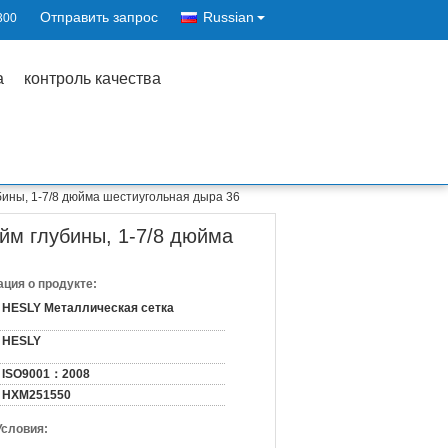
Отправить запрос
Russian
300
а
контроль качества
бины, 1-7/8 дюйма шестиугольная дыра 36
йм глубины, 1-7/8 дюйма
ция о продукте:
HESLY Металлическая сетка
HESLY
ISO9001：2008
HXM251550
Условия: