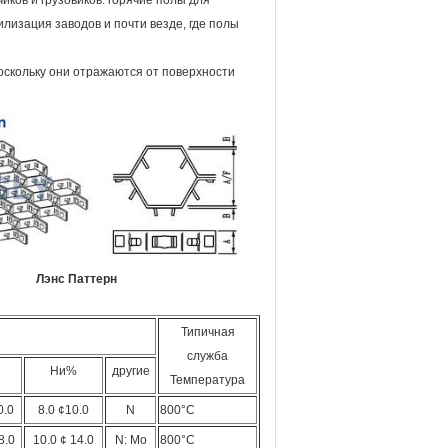
иков и грузовиков. горячие полы для
лизация заводов и почти везде, где полы
оскольку они отражаются от поверхности
Лэнс Паттерн
Типичная
служба
Ни%
другие
Температура
0.0
8.0 ¢10.0
N
800°C
8.0
10.0 ¢ 14.0
N: Mo
800°C