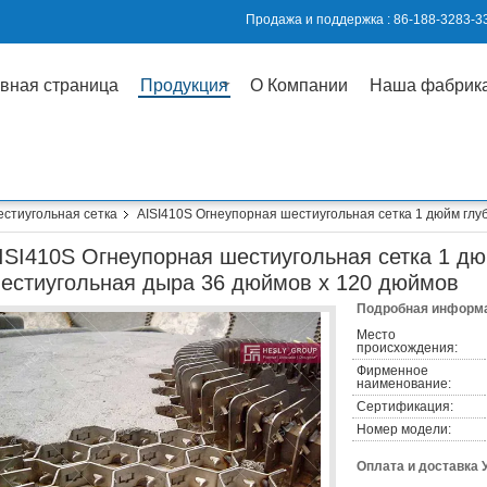
Продажа и поддержка :
86-188-3283-3
вная страница
Продукция
О Компании
Наша фабрик
естиугольная сетка
AISI410S Огнеупорная шестиугольная сетка 1 дюйм глу
ISI410S Огнеупорная шестиугольная сетка 1 дю
естиугольная дыра 36 дюймов х 120 дюймов
Подробная информа
Место
происхождения:
Фирменное
наименование:
Сертификация:
Номер модели:
Оплата и доставка 