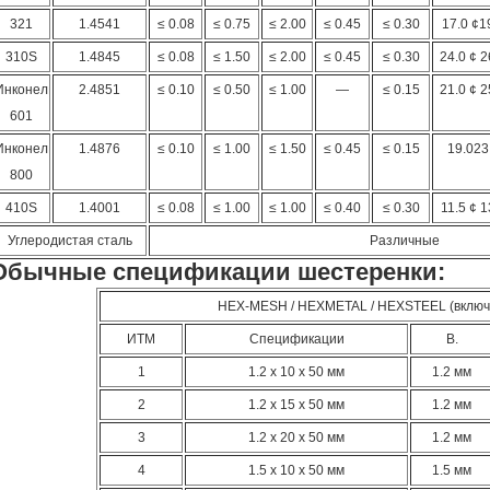
321
1.4541
≤ 0.08
≤ 0.75
≤ 2.00
≤ 0.45
≤ 0.30
17.0 ¢1
310S
1.4845
≤ 0.08
≤ 1.50
≤ 2.00
≤ 0.45
≤ 0.30
24.0 ¢ 2
Инконел
2.4851
≤ 0.10
≤ 0.50
≤ 1.00
—
≤ 0.15
21.0 ¢ 2
601
Инконел
1.4876
≤ 0.10
≤ 1.00
≤ 1.50
≤ 0.45
≤ 0.15
19.023
800
410S
1.4001
≤ 0.08
≤ 1.00
≤ 1.00
≤ 0.40
≤ 0.30
11.5 ¢ 1
Углеродистая сталь
Различные
Обычные спецификации шестеренки:
HEX-MESH / HEXMETAL / HEXSTEEL (включа
ИТМ
Спецификации
В.
1
1.2 х 10 х 50 мм
1.2 мм
2
1.2 х 15 х 50 мм
1.2 мм
3
1.2 х 20 х 50 мм
1.2 мм
4
1.5 х 10 х 50 мм
1.5 мм