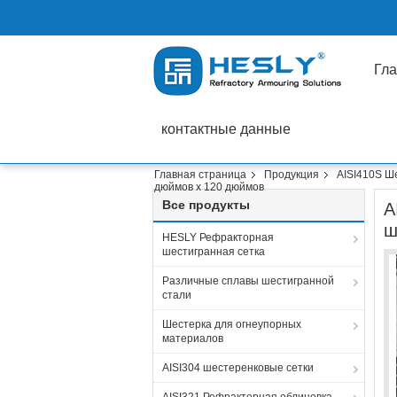
Гла
контактные данные
Главная страница
Продукция
AISI410S Ш
дюймов х 120 дюймов
Все продукты
A
ш
HESLY Рефракторная
шестигранная сетка
Различные сплавы шестигранной
стали
Шестерка для огнеупорных
материалов
AISI304 шестеренковые сетки