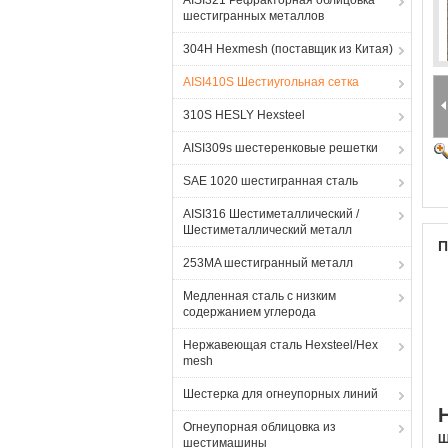
AISI321 Рефракторная облицовка
шестигранных металлов
304H Hexmesh (поставщик из Китая)
AISI410S Шестиугольная сетка
310S HESLY Hexsteel
AISI309s шестеренковые решетки
SAE 1020 шестигранная сталь
AISI316 Шестиметаллический /
Шестиметаллический металл
П
253MA шестигранный металл
Медленная сталь с низким
содержанием углерода
Нержавеющая сталь Hexsteel/Hex
mesh
Шестерка для огнеупорных линий
Огнеупорная облицовка из
Ш
шестимашины