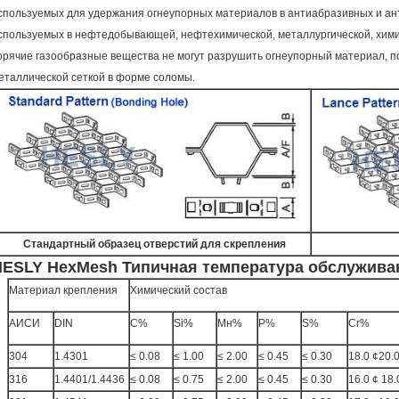
спользуемых для удержания огнеупорных материалов в антиабразивных и ант
спользуемых в нефтедобывающей, нефтехимической, металлургической, хими
орячие газообразные вещества не могут разрушить огнеупорный материал, п
еталлической сеткой в форме соломы.
Стандартный образец отверстий для скрепления
HESLY HexMesh Типичная температура обслужива
Материал крепления
Химический состав
АИСИ
DIN
C%
Si%
Мн%
P%
S%
Cr%
304
1.4301
≤ 0.08
≤ 1.00
≤ 2.00
≤ 0.45
≤ 0.30
18.0 ¢20.
316
1.4401/1.4436
≤ 0.08
≤ 0.75
≤ 2.00
≤ 0.45
≤ 0.30
16.0 ¢ 18.