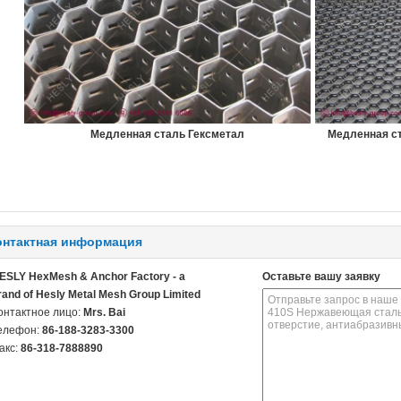
Медленная сталь Гексметал
Медленная ст
онтактная информация
ESLY HexMesh & Anchor Factory - a
Оставьте вашу заявку
rand of Hesly Metal Mesh Group Limited
онтактное лицо:
Mrs. Bai
елефон:
86-188-3283-3300
акс:
86-318-7888890