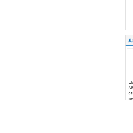
Д
Ше
AI
от
мм
то
мм
об
Соедините он-лайн
Ма
30
Уг