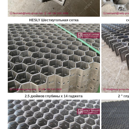
HESLY Шестиугольная сетка
с
2.5 дюймов глубины х 14 гаджета
2 " гл