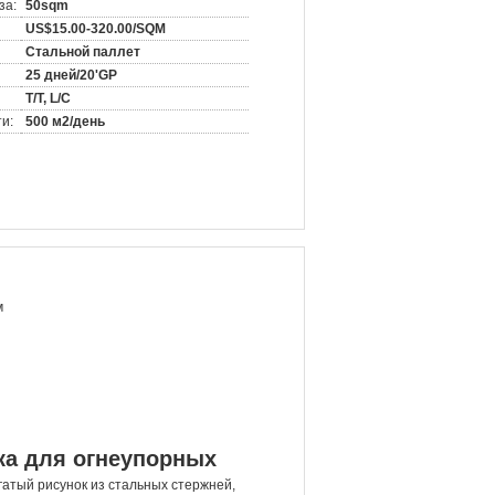
за:
50sqm
US$15.00-320.00/SQM
Стальной паллет
25 дней/20'GP
T/T, L/C
и:
500 м2/день
м
ка для огнеупорных
огатый рисунок из стальных стержней,