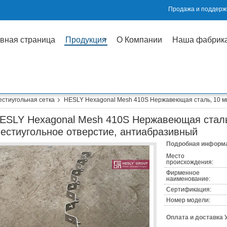
Продажа и поддержк
вная страница
Продукция
О Компании
Наша фабрик
естиугольная сетка
HESLY Hexagonal Mesh 410S Нержавеющая сталь, 10 мм
ESLY Hexagonal Mesh 410S Нержавеющая сталь
естиугольное отверстие, антиабразивный
Подробная информа
Место
происхождения:
Фирменное
наименование:
Сертификация:
Номер модели:
Оплата и доставка 