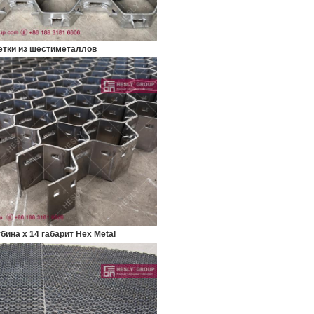
етки из шестиметаллов
убина х 14 габарит Hex Metal