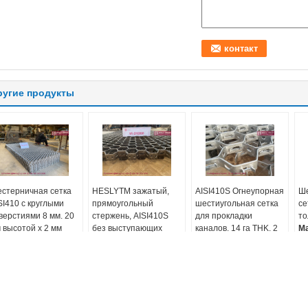
ругие продукты
стерничная сетка
HESLYTM зажатый,
AISI410S Огнеупорная
Ше
SI410 с круглыми
прямоугольный
шестиугольная сетка
се
верстиями 8 мм. 20
стержень, AISI410S
для прокладки
то
 высотой х 2 мм
без выступающих
каналов. 14 га THK. 2
М
лщиной. 500х500
копьев.
дюйма шестиугольная
Те
. Рефрактерная
Тип конструкции:
дыра. Высокое
Пе
шивка.
заключённый
качество.
И
Главная страница
Продукция
О Компании
На
териал:
форма бара:
Толщина:
1,5 мм
16
9,304,304H,310S,321,410
прямоугольный
Глубина:
15 мм
Т
леродистая сталь
стержень
Открытие:
52 мм
т. 