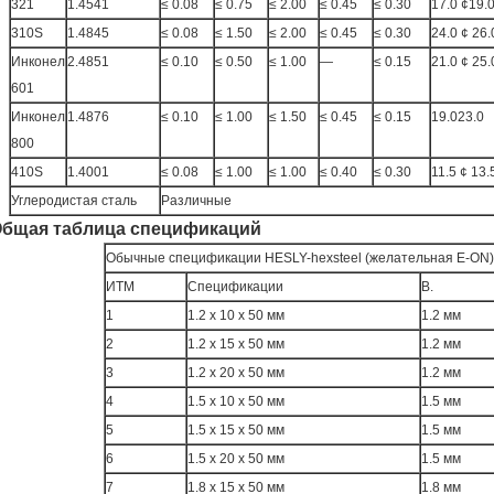
321
1.4541
≤ 0.08
≤ 0.75
≤ 2.00
≤ 0.45
≤ 0.30
17.0 ¢19.
310S
1.4845
≤ 0.08
≤ 1.50
≤ 2.00
≤ 0.45
≤ 0.30
24.0 ¢ 26.
Инконел
2.4851
≤ 0.10
≤ 0.50
≤ 1.00
—
≤ 0.15
21.0 ¢ 25.
601
Инконел
1.4876
≤ 0.10
≤ 1.00
≤ 1.50
≤ 0.45
≤ 0.15
19.023.0
800
410S
1.4001
≤ 0.08
≤ 1.00
≤ 1.00
≤ 0.40
≤ 0.30
11.5 ¢ 13.
Углеродистая сталь
Различные
бщая таблица спецификаций
Обычные спецификации HESLY-hexsteel (желательная E-ON)
ИТМ
Спецификации
В.
1
1.2 х 10 х 50 мм
1.2 мм
2
1.2 х 15 х 50 мм
1.2 мм
3
1.2 х 20 х 50 мм
1.2 мм
4
1.5 х 10 х 50 мм
1.5 мм
5
1.5 х 15 х 50 мм
1.5 мм
6
1.5 х 20 х 50 мм
1.5 мм
7
1.8 х 15 х 50 мм
1.8 мм