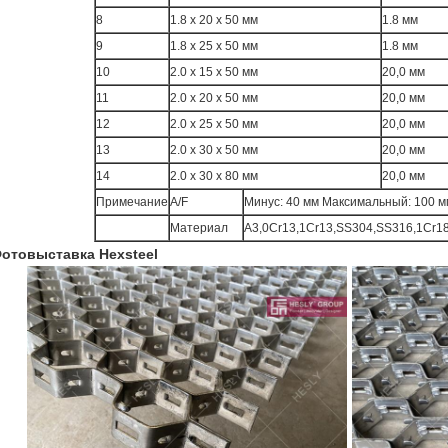
8
1.8 х 20 х 50 мм
1.8 мм
9
1.8 х 25 х 50 мм
1.8 мм
10
2.0 х 15 х 50 мм
20,0 мм
11
2.0 х 20 х 50 мм
20,0 мм
12
2.0 х 25 х 50 мм
20,0 мм
13
2.0 х 30 х 50 мм
20,0 мм
14
2.0 х 30 х 80 мм
20,0 мм
Примечание
A/F
Минус: 40 мм Максимальный: 100 м
Материал
А3,0Cr13,1Cr13,SS304,SS316,1Cr18
отовыставка Hexsteel