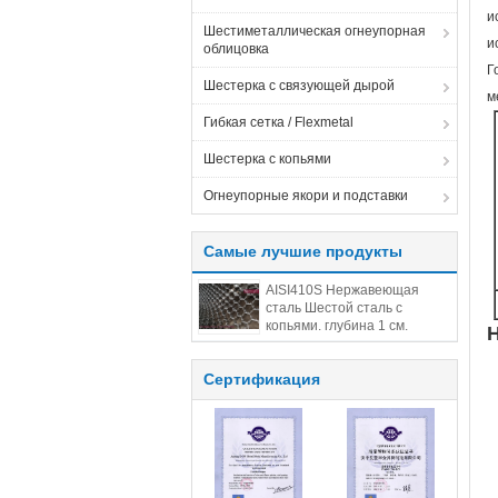
и
Шестиметаллическая огнеупорная
и
облицовка
Г
Шестерка с связующей дырой
м
Гибкая сетка / Flexmetal
Шестерка с копьями
Огнеупорные якори и подставки
Самые лучшие продукты
AISI410S Нержавеющая
сталь Шестой сталь с
копьями. глубина 1 см.
размеры 14 см. Китайская
Шестой стальная фабрика.
Сертификация