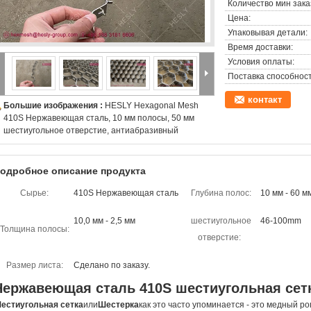
Количество мин зака
Цена:
Упаковывая детали:
Время доставки:
Условия оплаты:
Поставка способност
контакт
Большие изображения :
HESLY Hexagonal Mesh
410S Нержавеющая сталь, 10 мм полосы, 50 мм
шестиугольное отверстие, антиабразивный
одробное описание продукта
Сырье:
410S Нержавеющая сталь
Глубина полос:
10 мм - 60 м
10,0 мм - 2,5 мм
шестиугольное
46-100mm
Толщина полосы:
отверстие:
Размер листа:
Сделано по заказу.
Нержавеющая сталь 410S шестиугольная сет
естиугольная сетка
или
Шестерка
как это часто упоминается - это медный р