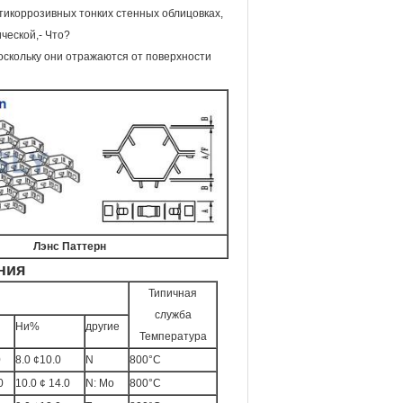
икоррозивных тонких стенных облицовках,
ческой,- Что?
оскольку они отражаются от поверхности
Лэнс Паттерн
ния
Типичная
служба
Ни%
другие
Температура
0
8.0 ¢10.0
N
800°C
0
10.0 ¢ 14.0
N: Mo
800°C