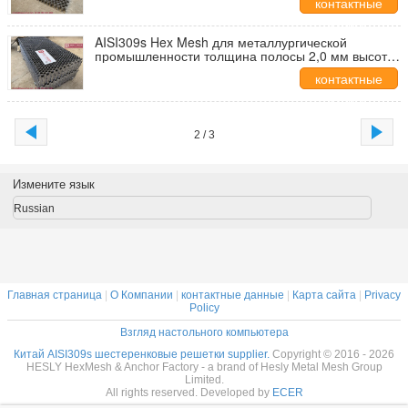
контактные
данные
AISI309s Hex Mesh для металлургической
промышленности толщина полосы 2,0 мм высота
полосы 25 мм дырка 46 мм
контактные
данные
2 / 3
Измените язык
Russian
Главная страница
|
О Компании
|
контактные данные
|
Карта сайта
|
Privacy
Policy
Взгляд настольного компьютера
Китай AISI309s шестеренковые решетки supplier.
Copyright © 2016 - 2026
HESLY HexMesh & Anchor Factory - a brand of Hesly Metal Mesh Group
Limited.
All rights reserved. Developed by
ECER