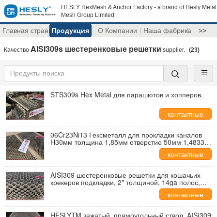
HESLY HexMesh & Anchor Factory - a brand of Hesly Metal
Mesh Group Limited
Главная страница
Продукция
О Компании
Наша фабрика
>>
AISI309s шестеренковые решетки
Качество
supplier.
(23)
STS309s Hex Metal для парашютов и хопперов.
контактные
данные
06Cr23Ni13 Гексметалл для прокладки каналов
H30мм толщина 1,85мм отверстие 50мм 1,4833
ss309 материал HESLY Brand, CHINA
контактные
данные
AISI309 шестеренковые решетки для кошачьих
крекеров подкладки, 2" толщиной, 14ga полос,
0,95X2.0m - HESLY Metal Mesh China
контактные
данные
HESLYTM зажатый, прямоугольный ствол, AISI309