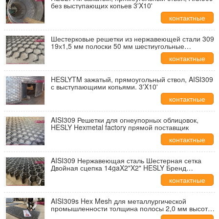
без выступающих копьев 3'X10'
контактные
данные
Шестерковые решетки из нержавеющей стали 309
19х1,5 мм полоски 50 мм шестиугольные
отверстия
контактные
данные
HESLYTM зажатый, прямоугольный ствол, AISI309
с выступающими копьями. 3'X10'
контактные
данные
AISI309 Решетки для огнеупорных облицовок,
HESLY Hexmetal factory прямой поставщик
контактные
данные
AISI309 Нержавеющая сталь Шестерная сетка
Двойная сцепка 14gaX2"X2" HESLY Бренд
Китайская фабрика
контактные
данные
AISI309s Hex Mesh для металлургической
промышленности толщина полосы 2,0 мм высота
полосы 25 мм дырка 46 мм