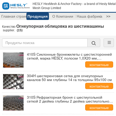
HESLY HexMesh & Anchor Factory - a brand of Hesly Metal
Mesh Group Limited
Главная страница
Продукция
О Компании
Наша фабрика
>>
Огнеупорная облицовка из шестимашины
Качество
supplier.
(15)
410S Сиклонные бронежилеты с шестисторонней
сеткой, марка HESLY, полоски 1,0X20 мм,
Китайский поставщик
контактные
данные
304H шестеренговая сетка для огнеупорных
каналов 50 мм глубины 14 га толщины 95х100 см
контактные
данные
310S Рефракторная броня с шестиугольной
сеткой 2 дюйма глубины 2 дюйма шестиугольной
дыры
контактные
данные