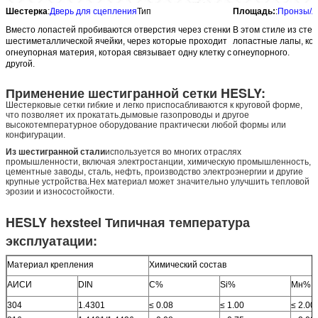
Шестерка
:
Дверь для сцепления
Тип
Площадь:
:
Пронзы/л
Вместо лопастей пробиваются отверстия через стенки
В этом стиле из сте
шестиметаллической ячейки, через которые проходит
лопастные лапы, ко
огнеупорная материя, которая связывает одну клетку с
огнеупорного.
другой.
Применение шестигранной сетки HESLY:
Шестерковые сетки гибкие и легко приспосабливаются к круговой форме,
что позволяет их прокатать.дымовые газопроводы и другое
высокотемпературное оборудование практически любой формы или
конфигурации.
Из шестигранной стали
используется во многих отраслях
промышленности, включая электростанции, химическую промышленность,
цементные заводы, сталь, нефть, производство электроэнергии и другие
крупные устройства.Hex материал может значительно улучшить тепловой
эрозии и износостойкости.
HESLY hexsteel Типичная температура
эксплуатации:
Материал крепления
Химический состав
АИСИ
DIN
C%
Si%
Мн%
304
1.4301
≤ 0.08
≤ 1.00
≤ 2.00