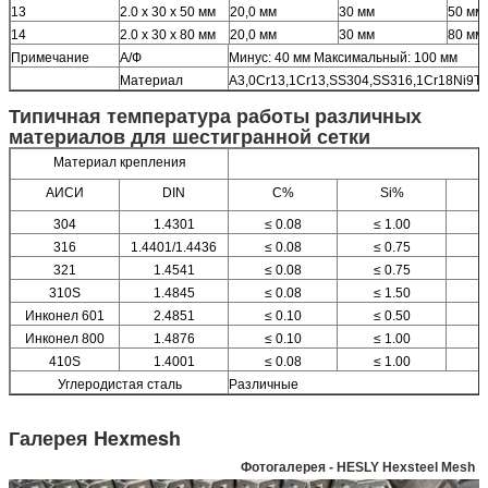
13
2.0 х 30 х 50 мм
20,0 мм
30 мм
50 мм
14
2.0 х 30 х 80 мм
20,0 мм
30 мм
80 мм
Примечание
А/Ф
Минус: 40 мм Максимальный: 100 мм
Материал
А3,0Cr13,1Cr13,SS304,SS316,1Cr18Ni9Ti
Типичная температура работы различных
материалов для шестигранной сетки
Материал крепления
АИСИ
DIN
C%
Si%
304
1.4301
≤ 0.08
≤ 1.00
316
1.4401/1.4436
≤ 0.08
≤ 0.75
321
1.4541
≤ 0.08
≤ 0.75
310S
1.4845
≤ 0.08
≤ 1.50
Инконел 601
2.4851
≤ 0.10
≤ 0.50
Инконел 800
1.4876
≤ 0.10
≤ 1.00
410S
1.4001
≤ 0.08
≤ 1.00
Углеродистая сталь
Различные
Галерея Hexmesh
Фотогалерея - HESLY Hexsteel Mesh