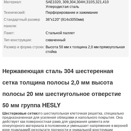
Материал:
SAE1020, 309,304,304H,310S,321,410
Углеродистая сталь
Технический:
Перфорирование и зажимание
Стандартный размер
36"х120" (914х3050мм)
панели:
Пакет:
Стальной паллет
Тип конструкции:
схваченный
Размер и форма строки:
Высота 50 мм х толщина 2,0 мм прямоугольная
стойка
Нержавеющая сталь 304 шестеренная
сетка толщина полосы 2,0 мм высота
полосы 20 мм шестиугольное отверстие
50 мм группа HESLY
Шестерковые сетки
это шестиугольная клеточная решетка, специально
предназначенная для усиления облицовки и напольного покрытия. Она
действует как поверхностная рама для удержания цемента или
огнеупорного материала в положении,и уменьшает напряжение в верхней
коре подкладкиВ результате прочности и уникальной конструкции