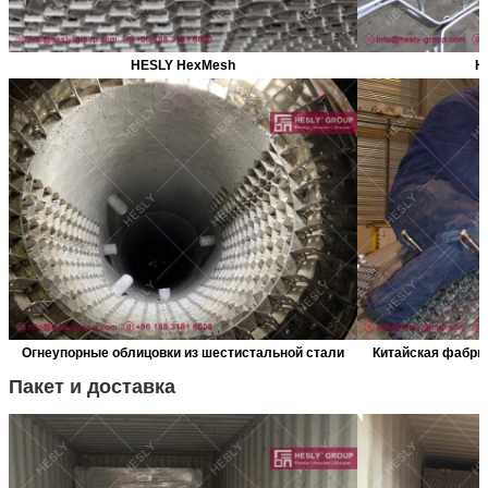
HESLY HexMesh
H
Огнеупорные облицовки из шестистальной стали
Китайская фабри
Пакет и доставка