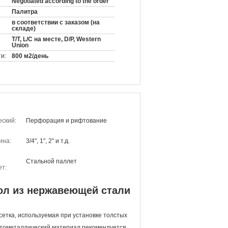
Negotiated according to the order
Палитра
в соответствии с заказом (на
складе)
T/T, L/C на месте, D/P, Western
Union
и:
800 м2/день
еский:
Перфорация и рифтование
ина:
3/4", 1", 2" и т.д.
Стальной паллет
ет:
ол из нержавеющей стали
 сетка, используемая при установке толстых
стометаллический материал рекомендуется