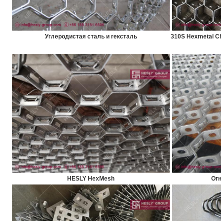
Углеродистая сталь и гексталь
310S Hexmetal C
HESLY HexMesh
Ог