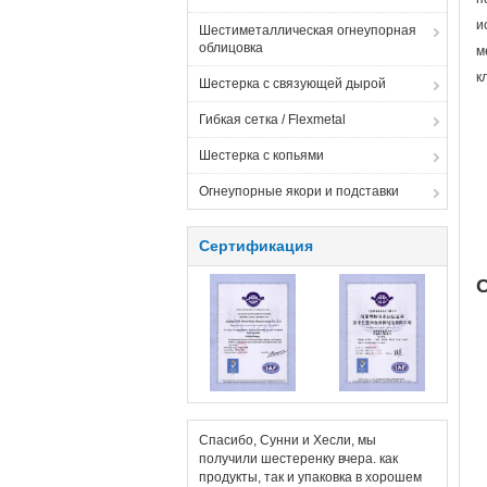
и
Шестиметаллическая огнеупорная
облицовка
м
к
Шестерка с связующей дырой
Гибкая сетка / Flexmetal
Шестерка с копьями
Огнеупорные якори и подставки
Сертификация
С
Спасибо, Сунни и Хесли, мы
получили шестеренку вчера. как
продукты, так и упаковка в хорошем