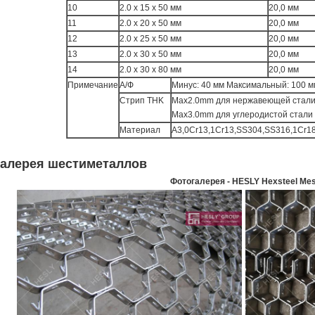
10
2.0 х 15 х 50 мм
20,0 мм
11
2.0 х 20 х 50 мм
20,0 мм
12
2.0 х 25 х 50 мм
20,0 мм
13
2.0 х 30 х 50 мм
20,0 мм
14
2.0 х 30 х 80 мм
20,0 мм
Примечание
А/Ф
Минус: 40 мм Максимальный: 100 м
Стрип THK
Max2.0mm для нержавеющей стали
Max3.0mm для углеродистой стали
Материал
А3,0Cr13,1Cr13,SS304,SS316,1Cr1
Галерея шестиметаллов
Фотогалерея - HESLY Hexsteel Me