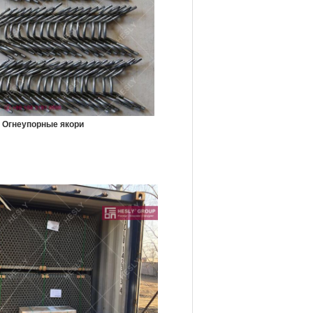
Огнеупорные якори