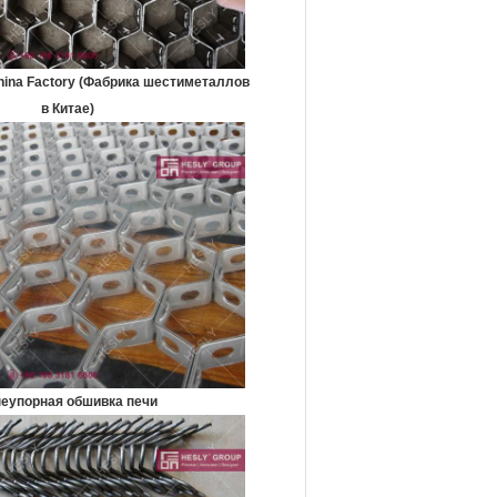
hina Factory (Фабрика шестиметаллов
в Китае)
неупорная обшивка печи