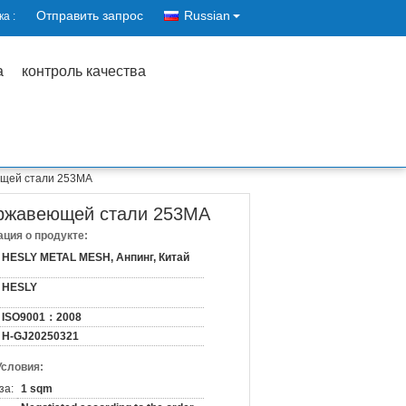
Отправить запрос
Russian
а :
а
контроль качества
ющей стали 253MA
ержавеющей стали 253MA
ция о продукте:
HESLY METAL MESH, Анпинг, Китай
HESLY
ISO9001：2008
H-GJ20250321
Условия:
за:
1 sqm