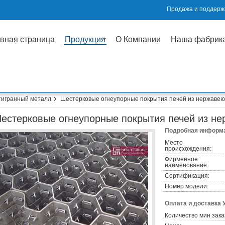
Продажа и поддержк
вная страница
Продукция
О Компании
Наша фабрик
игранный металл
Шестерковые огнеупорные покрытия печей из нержаве
естерковые огнеупорные покрытия печей из н
Подробная информа
Место
происхождения:
Фирменное
наименование:
Сертификация:
Номер модели:
Оплата и доставка 
Количество мин зака