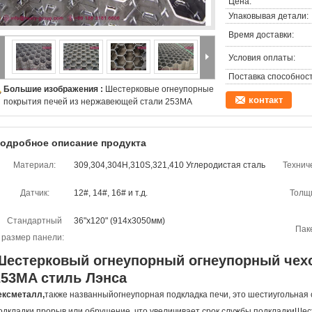
Цена:
Упаковывая детали:
Время доставки:
Условия оплаты:
Поставка способност
Большие изображения :
Шестерковые огнеупорные
контакт
покрытия печей из нержавеющей стали 253MA
одробное описание продукта
Материал:
309,304,304H,310S,321,410 Углеродистая сталь
Технич
Датчик:
12#, 14#, 16# и т.д.
Толщ
Стандартный
36"х120" (914х3050мм)
Пак
размер панели:
Шестерковый огнеупорный огнеупорный чех
253MA стиль Лэнса
ексметалл,
также названный
огнеупорная подкладка печи
, это шестиугольная
одкладки.прорыв или обрушение, что увеличивает срок службы подкладкиШе