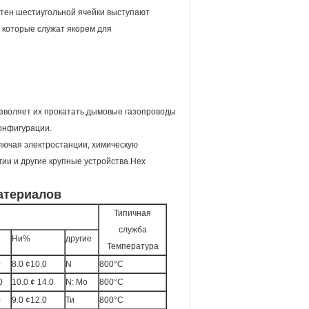
 стен шестиугольной ячейки выступают
 которые служат якорем для
позволяет их прокатать.дымовые газопроводы
онфигурации.
лючая электростанции, химическую
ии и другие крупные устройства.Hex
атериалов
Типичная
служба
Ни%
другие
Температура
0
8.0 ¢10.0
N
800°C
0
10.0 ¢ 14.0
N: Mo
800°C
0
9.0 ¢12.0
Ти
800°C