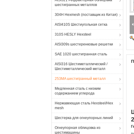
AISI321 Рефракторная облицовка
шестигранных металлов
304H Hexmesh (поставщик из Китая)
AISI410S Шестиугольная сетка
310S HESLY Hexsteel
AISI309s шестеренковые решетки
SAE 1020 шестигранная сталь
П
AISI316 Шестиметаллический /
Шестиметаллический металл
253MA шестигранный металл
Медленная сталь с низким
содержанием углерода
Нержавеющая сталь Hexsteel/Hex
mesh
Шестерка для огнеупорных линий
Г
Огнеупорная облицовка из
шестимашины
п