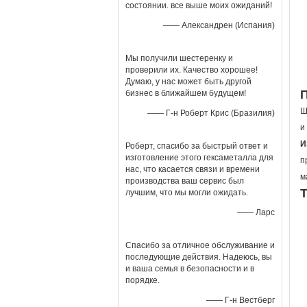
состоянии. все выше моих ожиданий!
—— Александрен (Испания)
Мы получили шестеренку и
проверили их. Качество хорошее!
Думаю, у нас может быть другой
бизнес в ближайшем будущем!
Ш
—— Г-н Роберт Крис (Бразилия)
и
И
Роберт, спасибо за быстрый ответ и
изготовление этого гексаметалла для
п
нас, что касается связи и времени
м
производства ваш сервис был
лучшим, что мы могли ожидать.
—— Ларс
Спасибо за отличное обслуживание и
последующие действия. Надеюсь, вы
и ваша семья в безопасности и в
порядке.
—— Г-н Вестберг