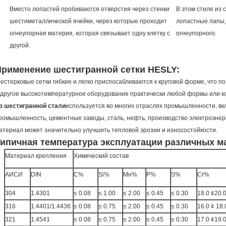
Вместо лопастей пробиваются отверстия через стенки
В этом стиле из
шестиметаллической ячейки, через которые проходит
лопастные лапы,
огнеупорная материя, которая связывает одну клетку с
огнеупорного.
другой.
Применение шестигранной сетки HESLY:
естерковые сетки гибкие и легко приспосабливаются к круговой форме, что 
 другое высокотемпературное оборудование практически любой формы или к
з шестигранной стали
используется во многих отраслях промышленности, вк
ромышленность, цементные заводы, сталь, нефть, производство электроэнерг
атериал может значительно улучшить тепловой эрозии и износостойкости.
Типичная температура эксплуатации различных м
Материал крепления
Химический состав
АИСИ
DIN
C%
Si%
Мн%
P%
S%
Cr%
304
1.4301
≤ 0.08
≤ 1.00
≤ 2.00
≤ 0.45
≤ 0.30
18.0 ¢20.
316
1.4401/1.4436
≤ 0.08
≤ 0.75
≤ 2.00
≤ 0.45
≤ 0.30
16.0 ¢ 18.
321
1.4541
≤ 0.08
≤ 0.75
≤ 2.00
≤ 0.45
≤ 0.30
17.0 ¢19.