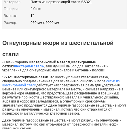
Материал:
Плита из нержавеющей стали SS321
Толщина:
2.0mm
Высота:
1"
Размер:
960 мм x 2000 мм
Огнеупорные якори из шестистальной
стали
- Очень хорошо.
шестеренковый металл
,
шестигранные
сетки
&
шестерная сталь
, ваш лучший выбор для закрепления и
укрепления для огнеупорных материалов и бетонных полов!!!
SS321 Шестерковые сетки
Это шестиугольная клеточная сетка,
специально предназначенная для усиления облицовки и пола.
сетки из
шестигранной стали
действует как поверхностная рама для удержания
цемента или огнеупорного материала на месте, и снимает напряжение в
верхней коре обшивки, что предотвращает расщепление и трещины.В
результате прочности шестигранного металла и уникального дизайна,
абразия и коррозия замедляются, а огнеупорный срок службы
значительно продлевается.Даже горячие газообразные вещества не могут
разрушить огнеупорный материал, потому что они отражаются от
поверхности металлической клеточной сеткой.
Даже горячие газообразные вещества не могут разрушить огнеупорный
материал, потому что они отражаются от поверхности металлической
клеточной сеткой.