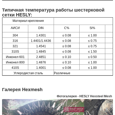
Типичная температура работы шестерковой
сетки HESLY:
Материал крепления
АИСИ
DIN
C%
Si%
304
1.4301
≤ 0.08
≤ 1.00
316
1.4401/1.4436
≤ 0.08
≤ 0.75
321
1.4541
≤ 0.08
≤ 0.75
310S
1.4845
≤ 0.08
≤ 1.50
Инконел 601
2.4851
≤ 0.10
≤ 0.50
Инконел 800
1.4876
≤ 0.10
≤ 1.00
410S
1.4001
≤ 0.08
≤ 1.00
Углеродистая сталь
Различные
Галерея Hexmesh
Фотогалерея - HESLY Hexsteel Mesh