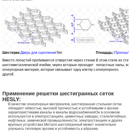
Шестерка
:
Дверь для сцепления
Тип
Площадь:
:
Пронзы/л
Вместо лопастей пробиваются отверстия через стенки
В этом стиле из сте
шестиметаллической ячейки, через которые проходит
лопастные лапы, ко
огнеупорная материя, которая связывает одну клетку с
огнеупорного.
другой.
Применение решетки шестигранных сеток
HESLY:
В качестве огнеупорных материалов, шестигранная стальная сетка
обладает гибкостью, высокой прочностью и устойчивыми к эрозии
характеристиками.каналы и каналы водоснабженияОн в основном
используется в электростанциях, цементных заводах, сталелитейных,
нефтяных, химической промышленности, электростанциях и других
крупных устройствах.Металл шестигранный может значительно
улучшить тепловую эрозию и устойчивость к абразию.