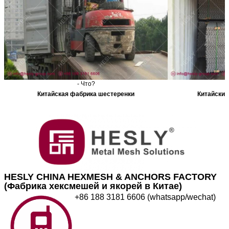
- Что?
Китайская фабрика шестеренки
Китайский
HESLY CHINA HEXMESH & ANCHORS FACTORY
(Фабрика хексмешей и якорей в Китае)
+86 188 3181 6606 (whatsapp/wechat)