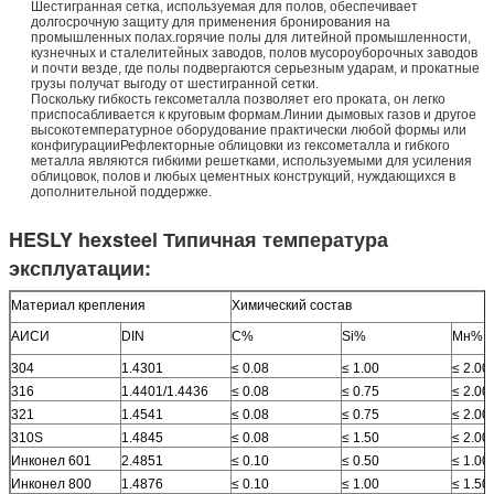
Шестигранная сетка, используемая для полов, обеспечивает
долгосрочную защиту для применения бронирования на
промышленных полах.горячие полы для литейной промышленности,
кузнечных и сталелитейных заводов, полов мусороуборочных заводов
и почти везде, где полы подвергаются серьезным ударам, и прокатные
грузы получат выгоду от шестигранной сетки.
Поскольку гибкость гексометалла позволяет его проката, он легко
приспосабливается к круговым формам.Линии дымовых газов и другое
высокотемпературное оборудование практически любой формы или
конфигурацииРефлекторные облицовки из гексометалла и гибкого
металла являются гибкими решетками, используемыми для усиления
облицовок, полов и любых цементных конструкций, нуждающихся в
дополнительной поддержке.
HESLY hexsteel Типичная температура
эксплуатации:
Материал крепления
Химический состав
АИСИ
DIN
C%
Si%
Мн%
304
1.4301
≤ 0.08
≤ 1.00
≤ 2.00
316
1.4401/1.4436
≤ 0.08
≤ 0.75
≤ 2.00
321
1.4541
≤ 0.08
≤ 0.75
≤ 2.00
310S
1.4845
≤ 0.08
≤ 1.50
≤ 2.00
Инконел 601
2.4851
≤ 0.10
≤ 0.50
≤ 1.00
Инконел 800
1.4876
≤ 0.10
≤ 1.00
≤ 1.50