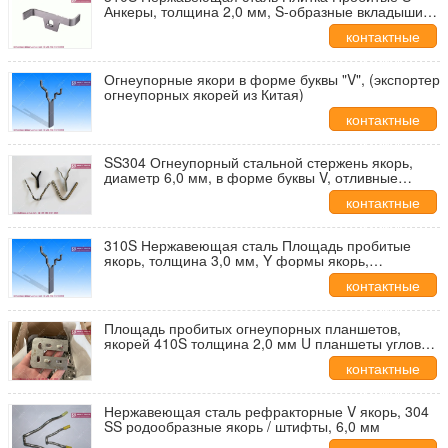
Анкеры, толщина 2,0 мм, S-образные вкладыши,
Рефракторная облицовка, HESLY Китайская
контактные
фабрика
данные
Огнеупорные якори в форме буквы "V", (экспортер
огнеупорных якорей из Китая)
контактные
данные
SS304 Огнеупорный стальной стержень якорь,
диаметр 6,0 мм, в форме буквы V, отливные
огнеупорные кинжалы, Hesly Hexmesh Китайская
контактные
фабрика продажа
данные
310S Нержавеющая сталь Площадь пробитые
якорь, толщина 3,0 мм, Y формы якорь,
огнеупорная облицовка, HESLY Китайская
контактные
фабрика
данные
Площадь пробитых огнеупорных планшетов,
якорей 410S толщина 2,0 мм U планшеты угловые
якори
контактные
данные
Нержавеющая сталь рефракторные V якорь, 304
SS родообразные якорь / штифты, 6,0 мм