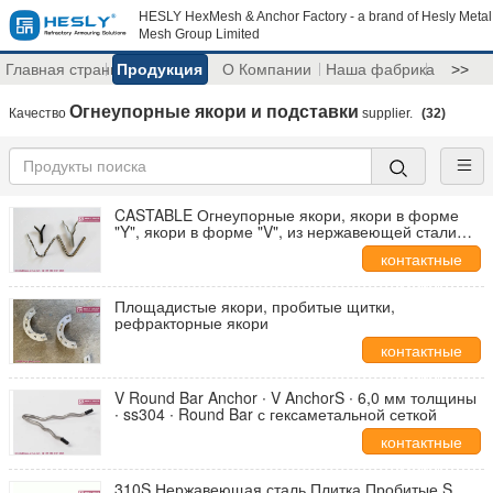
HESLY HexMesh & Anchor Factory - a brand of Hesly Metal
Mesh Group Limited
Главная страница
Продукция
О Компании
Наша фабрика
>>
Огнеупорные якори и подставки
Качество
supplier.
(32)
CASTABLE Огнеупорные якори, якори в форме
"Y", якори в форме "V", из нержавеющей стали
410S, бренд Hesly, Китайская фабрика
контактные
данные
Площадистые якори, пробитые щитки,
рефракторные якори
контактные
данные
V Round Bar Anchor ∙ V AnchorS ∙ 6,0 мм толщины
∙ ss304 ∙ Round Bar с гексаметальной сеткой
контактные
данные
310S Нержавеющая сталь Плитка Пробитые S