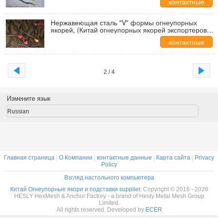
контактные
данные
Нержавеющая сталь "V" формы огнеупорных
якорей, (Китай огнеупорных якорей экспортеров),
шестеренковые сетки якорей
контактные
данные
2 / 4
Измените язык
Russian
Главная страница
|
О Компании
|
контактные данные
|
Карта сайта
|
Privacy
Policy
Взгляд настольного компьютера
Китай Огнеупорные якори и подставки supplier.
Copyright © 2016 - 2026
HESLY HexMesh & Anchor Factory - a brand of Hesly Metal Mesh Group
Limited.
All rights reserved. Developed by
ECER